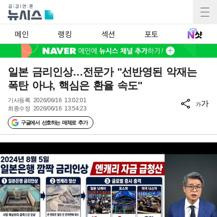
메인
랭킹
섹션
포토
일본 금리인상…전문가 "선반영된 악재는
폭탄 아냐, 핵심은 환율 속도"
기사등록
2026/06/16 13:02:01
가
가
최종수정
2026/06/16 13:54:23
구글에서 선호하는 매체로 추가