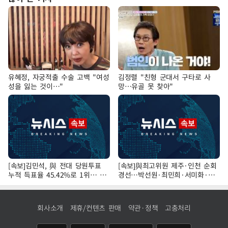
유혜정, 자궁적출 수술 고백 "여성
김정렬 "친형 군대서 구타로 사
성을 잃는 것이…"
망…유골 못 찾아"
[속보]김민석, 與 전대 당원투표
[속보]與최고위원 제주·인천 순회
누적 득표율 45.42%로 1위… 정
경선…박선원·최민희·서미화·한
청래 44.56%
민수·김용 순
회사소개
제휴/컨텐츠 판매
약관·정책
고충처리