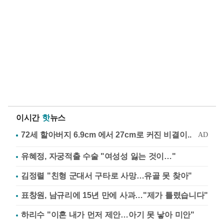
이시간
핫
뉴스
유혜정, 자궁적출 수술 "여성성 잃는 것이…"
김정렬 "친형 군대서 구타로 사망…유골 못 찾아"
표창원, 남규리에 15년 만에 사과…"제가 틀렸습니다"
하리수 "이혼 내가 먼저 제안…아기 못 낳아 미안"