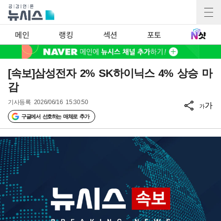
메인
랭킹
섹션
포토
[속보]삼성전자 2% SK하이닉스 4% 상승 마
감
기사등록
2026/06/16 15:30:50
가
가
구글에서 선호하는 매체로 추가