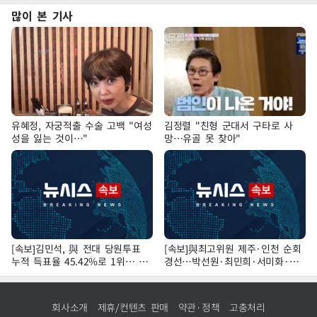
많이 본 기사
유혜정, 자궁적출 수술 고백 "여성
김정렬 "친형 군대서 구타로 사
성을 잃는 것이…"
망…유골 못 찾아"
[속보]김민석, 與 전대 당원투표
[속보]與최고위원 제주·인천 순회
누적 득표율 45.42%로 1위… 정
경선…박선원·최민희·서미화·한
청래 44.56%
민수·김용 순
회사소개
제휴/컨텐츠 판매
약관·정책
고충처리