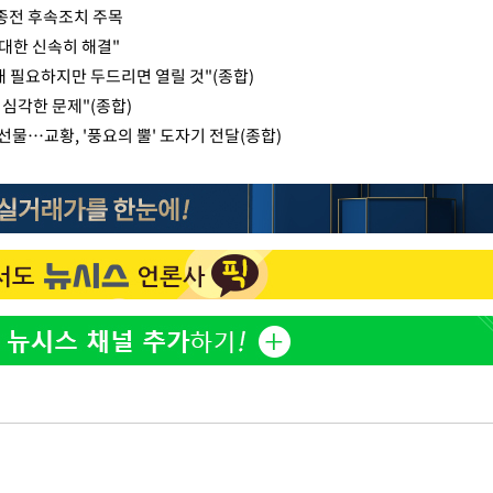
 종전 후속조치 주목
최대한 신속히 해결"
내 필요하지만 두드리면 열릴 것"(종합)
 심각한 문제"(종합)
 선물…교황, '풍요의 뿔' 도자기 전달(종합)