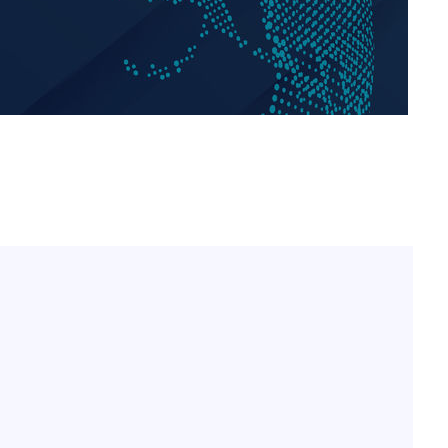
유혜정, 자궁적출 수술 고
1
"여성성을 잃는 것이…"
김정렬 "친형 군대서 구타
2
찾아"
[속보]김민석, 與 전대 
3
45.42%로 1위… 정청래 
[속보]與최고위원 제주·
4
속[다음주
선원·최민희·서미화·한민
다"
천안 교회서 지내던 11세
드려 죄송"
5
찰, 아동학대 혐의 수사
오픈AI, 챗GPT 무료 이
6
한 개방
SK하이닉스, 中 충칭 후
7
검토