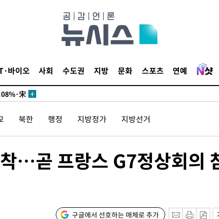
미화·한민
IT·바이오
사회
수도권
지방
문화
스포츠
연예
… 정청래
.08%·宋
뛸 것"
교
북한
행정
지방정가
지방선거
날씨]
해 아틀레
도착…곧 프랑스 G7정상회의 
구글에서 선호하는 매체로 추가