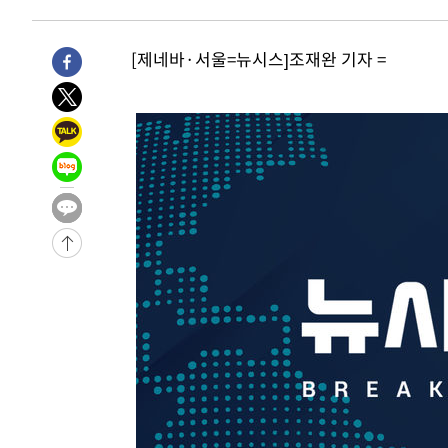
8시간 전 >
남자 농구, 나고야 아시안게임서 '홈팀' 일본과 한일전
8시간 전 >
여수 오동도 해상서 모터보트 전복…1명 사망·1명 실종
[제네바·서울=뉴시스]조재완 기자 =
9시간 전 >
극한폭염 한풀 꺾이지만…'낮 최고 35도' 무더위, 열대야 계
날씨]
10시간 전 >
축구협회 "압수수색·성접대 논란 사과…쇄신의 기회로 삼겠
10시간 전 >
[속보]'압수수색·성접대 논란' 축구협회 "실망과 걱정 안겨
13시간 전 >
'최고 37도' 폭염 지속…강원동해안 최대 150㎜ 비
15시간 전 >
[속보]뉴욕증시 상승 마감…S&P 0.6% 나스닥 1.3%↑
-4228초 전 >
이란 "호르무즈 재개방 합의 근접…美 배상 선행돼야"
1시간 전 >
[속보]與최고위원 제주·인천 순회경선…박선원·최민희·서
수·김용 순
1시간 전 >
[속보]김민석, 與 전대 당원투표 누적 득표율 45.42%로 1위
44.56%
1시간 전 >
[속보]與 대표 경선 제주·인천 당원투표…金 47.75%·鄭 42
10.17%
1시간 전 >
이강인 "아틀레티코 이적 기뻐…등번호 7번 의미보단 팀 위해 
1시간 전 >
[속보]與 당대표 경선, 제주·인천 권리당원 투표 김민석 승리
3시간 전 >
낮 최고 35도 '무더위'…동해안 시간당 30㎜ '강한 비'[내일
3시간 전 >
[속보]이강인 "감독님이 원하는 마음 느꼈고, 많은 트로피 원
티코 이적"
3시간 전 >
수도권 40도 육박 '펄펄'…동해안 일부 지역엔 호의주의보