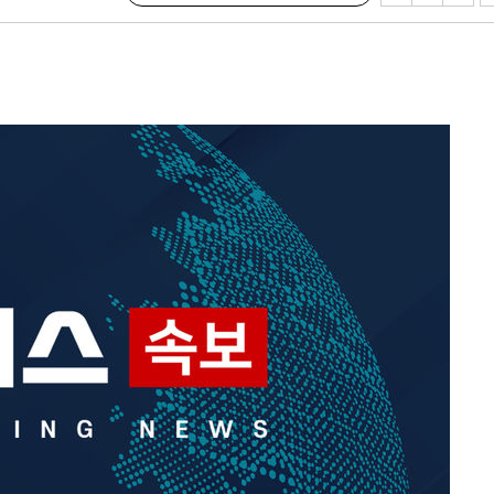
속[다음주
다"
드려 죄송"
미화·한민
… 정청래
.08%·宋
뛸 것"
날씨]
해 아틀레