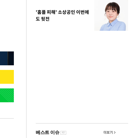
'홈플 피해' 소상공인 이번에
도 뒷전