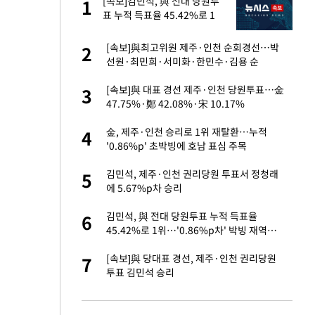
백
[속보]김민석, 與 전대 당원투
1
1
표 누적 득표율 45.42%로 1
위… 정청래 44.56%
로 사망…유골 못
[속보]與최고위원 제주·인천 순회경선…박
2
2
선원·최민희·서미화·한민수·김용 순
당원투표 누적 득표율
[속보]與 대표 경선 제주·인천 당원투표…金
3
3
44.56%
47.75%·鄭 42.08%·宋 10.17%
인천 순회경선…박
金, 제주·인천 승리로 1위 재탈환…누적
4
4
수·김용 순
'0.86%p' 초박빙에 호남 표심 주목
 어린이 숨져…경
김민석, 제주·인천 권리당원 투표서 정청래
5
5
에 5.67%p차 승리
용자에 최신모델 무제
김민석, 與 전대 당원투표 누적 득표율
6
6
45.42%로 1위…'0.86%p차' 박빙 재역전
(종합2보)
공정 공장 지분매각
[속보]與 당대표 경선, 제주·인천 권리당원
7
7
투표 김민석 승리