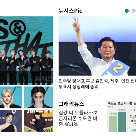
뉴시스Pic
슨 일이? [뉴시스국회토pic]
민주당 당대표 후보 김민석, 제주·인천 
투표서 정청래에 승리
그래픽뉴스
집값 더 오를라…보
금자리론 수도권 비
중 48.1%