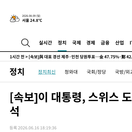
2026.08.09 (일)
서울 24.8℃
15시간 전 >
[속보]뉴욕증시 상승 마감…S&P 0.6% 나스닥 1.3%↑
-4228초 전 >
이란 "호르무즈 재개방 합의 근접…美 배상 선행돼야"
1시간 전 >
[속보]與최고위원 제주·인천 순회경선…박선원·최민희·서
실시간
정치
국제
경제
금융
산업
수·김용 순
1시간 전 >
[속보]김민석, 與 전대 당원투표 누적 득표율 45.42%로 1위
44.56%
1시간 전 >
[속보]與 대표 경선 제주·인천 당원투표…金 47.75%·鄭 42
10.17%
1시간 전 >
이강인 "아틀레티코 이적 기뻐…등번호 7번 의미보단 팀 위해 
정치
정치최신
청와대
국회/정당
국방/외
1시간 전 >
[속보]與 당대표 경선, 제주·인천 권리당원 투표 김민석 승리
3시간 전 >
낮 최고 35도 '무더위'…동해안 시간당 30㎜ '강한 비'[내일
3시간 전 >
[속보]이강인 "감독님이 원하는 마음 느꼈고, 많은 트로피 원
[속보]이 대통령, 스위스 
티코 이적"
3시간 전 >
수도권 40도 육박 '펄펄'…동해안 일부 지역엔 호의주의보
석
3시간 전 >
온열질환 사망자 3명 늘어…누적 환자 3000명 돌파
5시간 전 >
강릉에 시간당 81.4㎜ 물폭탄…도로 잠기고 담벼락 붕괴
6시간 전 >
백운산서 80년근 천종산삼 9뿌리 발견…감정가 1.3억원
등록 2026.06.16 18:19:36
7시간 전 >
선재도서 해루질 나섰다 실종 60대, 닷새 만에 숨진 채 발견