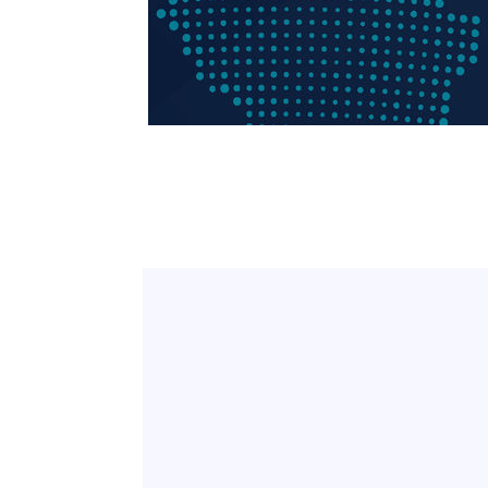
3시간 전 >
온열질환 사망자 3명 늘어…누적 환자 3000명 돌파
5시간 전 >
강릉에 시간당 81.4㎜ 물폭탄…도로 잠기고 담벼락 붕괴
6시간 전 >
백운산서 80년근 천종산삼 9뿌리 발견…감정가 1.3억원
7시간 전 >
선재도서 해루질 나섰다 실종 60대, 닷새 만에 숨진 채 발견
8시간 전 >
남자 농구, 나고야 아시안게임서 '홈팀' 일본과 한일전
8시간 전 >
여수 오동도 해상서 모터보트 전복…1명 사망·1명 실종
9시간 전 >
극한폭염 한풀 꺾이지만…'낮 최고 35도' 무더위, 열대야 계
날씨]
10시간 전 >
축구협회 "압수수색·성접대 논란 사과…쇄신의 기회로 삼겠
10시간 전 >
[속보]'압수수색·성접대 논란' 축구협회 "실망과 걱정 안겨
13시간 전 >
'최고 37도' 폭염 지속…강원동해안 최대 150㎜ 비
15시간 전 >
[속보]뉴욕증시 상승 마감…S&P 0.6% 나스닥 1.3%↑