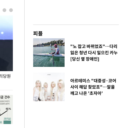
피플
"노 잡고 바뀌었죠"…다리
잃은 청년 다시 일으킨 카누
[당신 옆 장애인]
권리당원
무더위 잊는 도심형 여름 축제 '2026 서울 바캉스
용산어린이정원 앞
아르테미스 "대중성·코어
페스티벌'
사이 해답 찾았죠"…알을
깨고 나온 '초자아'