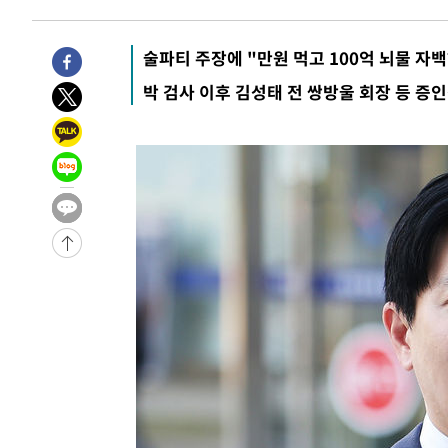
5시간 전 >
'최고 37도' 폭염 지속…강원동해안 최대 150㎜ 비
7시간 전 >
[속보]뉴욕증시 상승 마감…S&P 0.6% 나스닥 1.3%↑
술파티 주장에 "만원 먹고 100억 뇌물 자
-32231초 전 >
이란 "호르무즈 재개방 합의 근접…美 배상 선행돼야"
박 검사 이후 김성태 전 쌍방울 회장 등 증
-23278초 전 >
[속보]與최고위원 제주·인천 순회경선…박선원·최민희
한민수·김용 순
-23231초 전 >
[속보]김민석, 與 전대 당원투표 누적 득표율 45.42%로 
청래 44.56%
-22513초 전 >
[속보]與 대표 경선 제주·인천 당원투표…金 47.75%·
42.08%·宋 10.17%
-22047초 전 >
이강인 "아틀레티코 이적 기뻐…등번호 7번 의미보단 팀 
것"
-21982초 전 >
[속보]與 당대표 경선, 제주·인천 권리당원 투표 김민석 
-15756초 전 >
낮 최고 35도 '무더위'…동해안 시간당 30㎜ '강한 비'[
-15026초 전 >
[속보]이강인 "감독님이 원하는 마음 느꼈고, 많은 트로피
틀레티코 이적"
-14808초 전 >
수도권 40도 육박 '펄펄'…동해안 일부 지역엔 호의주의
-13777초 전 >
온열질환 사망자 3명 늘어…누적 환자 3000명 돌파
-7722초 전 >
강릉에 시간당 81.4㎜ 물폭탄…도로 잠기고 담벼락 붕괴
-3829초 전 >
백운산서 80년근 천종산삼 9뿌리 발견…감정가 1.3억원
-1539초 전 >
선재도서 해루질 나섰다 실종 60대, 닷새 만에 숨진 채 발견
15분 전 >
남자 농구, 나고야 아시안게임서 '홈팀' 일본과 한일전