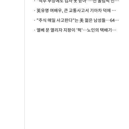
· "척추 부상에도 검사 못 받아"…전 올림픽 선수, 美봅슬레이협회 상대 소송
· 英유명 여배우, 큰 교통사고서 기아차 덕에 살았다
· "주식 매일 사고판다"는 美 젊은 남성들…64%가 "나는 인생의 패배자“
· 엘베 문 열리자 지팡이 '퍽'…노인의 택배기사 폭행 이유