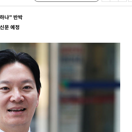
백하냐" 반박
인신문 예정
·서미화·
1위… 정
鄭
위해 뛸
승리
내일날씨]
 원해 아
보