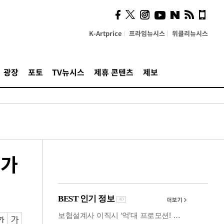
사이 해답 찾았죠"…알을
깨고 나온 '초자아'
K-Artprice
프라임뉴시스
위클리뉴시스
광장
포토
TV뉴시스
제휴 콘텐츠
제보
불가