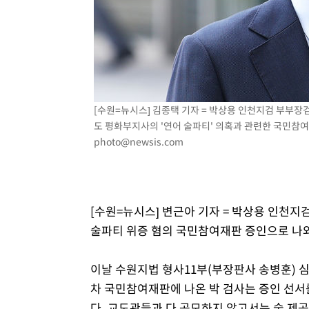
25분 전 >
여수 오동도 해상서 모터보트 전복…1명 사망·1명 실종
1시간 전 >
극한폭염 한풀 꺾이지만…'낮 최고 35도' 무더위, 열대야 계
날씨]
2시간 전 >
축구협회 "압수수색·성접대 논란 사과…쇄신의 기회로 삼겠
2시간 전 >
[속보]'압수수색·성접대 논란' 축구협회 "실망과 걱정 안겨드
5시간 전 >
'최고 37도' 폭염 지속…강원동해안 최대 150㎜ 비
[수원=뉴시스] 김종택 기자 = 박상용 인천지검 부부장
7시간 전 >
[속보]뉴욕증시 상승 마감…S&P 0.6% 나스닥 1.3%↑
도 평화부지사의 '연어 술파티' 의혹과 관련한 국민참여재판
photo@newsis.com
[수원=뉴시스] 변근아 기자 = 박상용 인천지
술파티 위증 혐의 국민참여재판 증인으로 나와
이날 수원지법 형사11부(부장판사 송병훈) 
차 국민참여재판에 나온 박 검사는 증인 선서
다. 교도관들과 다 공모하지 않고서는 술 제공