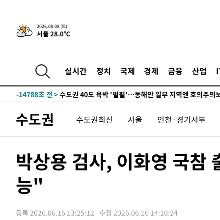
한민수·김용 순
-23211초 전 >
[속보]김민석, 與 전대 당원투표 누적 득표율 45.42%로 
청래 44.56%
-22493초 전 >
[속보]與 대표 경선 제주·인천 당원투표…金 47.75%·
2026.08.08 (토)
서울 28.0℃
42.08%·宋 10.17%
-22027초 전 >
이강인 "아틀레티코 이적 기뻐…등번호 7번 의미보단 팀 
것"
-21962초 전 >
[속보]與 당대표 경선, 제주·인천 권리당원 투표 김민석 
-15736초 전 >
낮 최고 35도 '무더위'…동해안 시간당 30㎜ '강한 비'[
실시간
정치
국제
경제
금융
산업
-15006초 전 >
[속보]이강인 "감독님이 원하는 마음 느꼈고, 많은 트로피
틀레티코 이적"
-14788초 전 >
수도권 40도 육박 '펄펄'…동해안 일부 지역엔 호의주의
-13757초 전 >
온열질환 사망자 3명 늘어…누적 환자 3000명 돌파
수도권
수도권최신
서울
인천·경기서부
-7702초 전 >
강릉에 시간당 81.4㎜ 물폭탄…도로 잠기고 담벼락 붕괴
-3809초 전 >
백운산서 80년근 천종산삼 9뿌리 발견…감정가 1.3억원
-1519초 전 >
선재도서 해루질 나섰다 실종 60대, 닷새 만에 숨진 채 발견
박상용 검사, 이화영 국참 
15분 전 >
남자 농구, 나고야 아시안게임서 '홈팀' 일본과 한일전
능"
26분 전 >
여수 오동도 해상서 모터보트 전복…1명 사망·1명 실종
1시간 전 >
극한폭염 한풀 꺾이지만…'낮 최고 35도' 무더위, 열대야 계
날씨]
2시간 전 >
축구협회 "압수수색·성접대 논란 사과…쇄신의 기회로 삼겠
등록 2026.06.16 13:25:12
수정 2026.06.16 14:10:24
2시간 전 >
[속보]'압수수색·성접대 논란' 축구협회 "실망과 걱정 안겨드