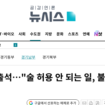
1위… 정
鄭
위해 뛸
승리
내일날씨]
IT·바이오
사회
수도권
지방
문화
스포츠
연예
 원해 아
보
경기동부
경기남부
경기북부
출석…"술 허용 안 되는 일, 
속[다음주
다"
구글에서 선호하는 매체로 추가
려 죄송"