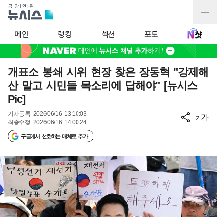
메인
랭킹
섹션
포토
개표소 봉쇄 시위 현장 찾은 장동혁 "강제해
산 말고 시민들 목소리에 답해야" [뉴시스
Pic]
기사등록
2026/06/16 13:10:03
가
가
최종수정
2026/06/16 14:00:24
구글에서 선호하는 매체로 추가