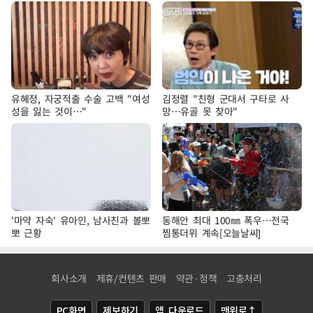
유혜정, 자궁적출 수술 고백 "여성
김정렬 "친형 군대서 구타로 사
성을 잃는 것이…"
망…유골 못 찾아"
'마약 자숙' 유아인, 남사친과 볼뽀
동해안 최대 100㎜ 폭우…전국
뽀 근황
찜통더위 계속[오늘날씨]
회사소개
제휴/컨텐츠 판매
약관·정책
고충처리
PC화면
제보하기
앱 다운로드
맨위로↑