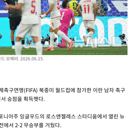
속[다음주
다"
려 죄송"
모헤비. 2026.06.15.
 국제축구연맹(FIFA) 북중미 월드컵에 참가한 이란 남자 축구
서 승점을 획득햇다.
 캘리포니아주 잉글우드의 로스앤젤레스 스타디움에서 열린 뉴
에서 2-2 무승부를 거뒀다.