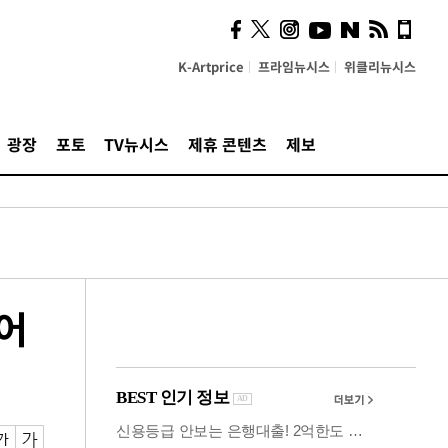
사이 해답 찾았죠"…알을
깨고 나온 '초자아'
K-Artprice
프라임뉴시스
위클리뉴시스
광장
포토
TV뉴시스
제휴 콘텐츠
제보
이어