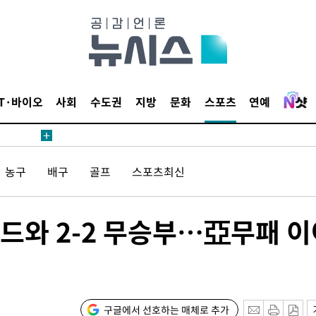
위… 정청래
08%·宋
뛸 것"
날씨]
IT·바이오
사회
수도권
지방
문화
스포츠
연예
해 아틀레
농구
배구
골프
스포츠최신
랜드와 2-2 무승부…亞무패 
속[다음주
다"
구글에서 선호하는 매체로 추가
려 죄송"