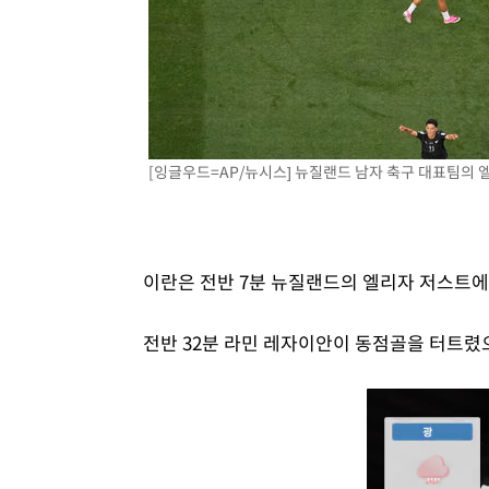
[잉글우드=AP/뉴시스] 뉴질랜드 남자 축구 대표팀의 엘리자
이란은 전반 7분 뉴질랜드의 엘리자 저스트에
전반 32분 라민 레자이안이 동점골을 터트렸으