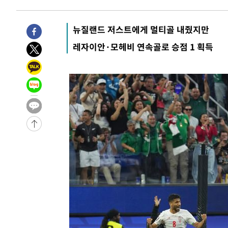
12시간 전 >
'최고 37도' 폭염 지속…강원동해안 최대 150㎜ 비
14시간 전 >
[속보]뉴욕증시 상승 마감…S&P 0.6% 나스닥 1.3%↑
뉴질랜드 저스트에게 멀티골 내줬지만
-9556초 전 >
이란 "호르무즈 재개방 합의 근접…美 배상 선행돼야"
레자이안·모헤비 연속골로 승점 1 획득
-603초 전 >
[속보]與최고위원 제주·인천 순회경선…박선원·최민희·서
민수·김용 순
-556초 전 >
[속보]김민석, 與 전대 당원투표 누적 득표율 45.42%로 1
44.56%
2분 전 >
[속보]與 대표 경선 제주·인천 당원투표…金 47.75%·鄭 42.
10.17%
10분 전 >
이강인 "아틀레티코 이적 기뻐…등번호 7번 의미보단 팀 위해 
11분 전 >
[속보]與 당대표 경선, 제주·인천 권리당원 투표 김민석 승리
1시간 전 >
낮 최고 35도 '무더위'…동해안 시간당 30㎜ '강한 비'[내일
2시간 전 >
[속보]이강인 "감독님이 원하는 마음 느꼈고, 많은 트로피 원
티코 이적"
2시간 전 >
수도권 40도 육박 '펄펄'…동해안 일부 지역엔 호의주의보
2시간 전 >
온열질환 사망자 3명 늘어…누적 환자 3000명 돌파
4시간 전 >
강릉에 시간당 81.4㎜ 물폭탄…도로 잠기고 담벼락 붕괴
5시간 전 >
백운산서 80년근 천종산삼 9뿌리 발견…감정가 1.3억원
5시간 전 >
선재도서 해루질 나섰다 실종 60대, 닷새 만에 숨진 채 발견
6시간 전 >
남자 농구, 나고야 아시안게임서 '홈팀' 일본과 한일전