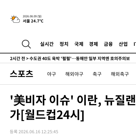
민수·김용 순
-536초 전 >
[속보]김민석, 與 전대 당원투표 누적 득표율 45.42%로 1
44.56%
3분 전 >
[속보]與 대표 경선 제주·인천 당원투표…金 47.75%·鄭 42.
2026.08.09 (일)
서울 24.7℃
10.17%
10분 전 >
이강인 "아틀레티코 이적 기뻐…등번호 7번 의미보단 팀 위해 
11분 전 >
[속보]與 당대표 경선, 제주·인천 권리당원 투표 김민석 승리
1시간 전 >
낮 최고 35도 '무더위'…동해안 시간당 30㎜ '강한 비'[내일
실시간
정치
국제
경제
금융
산업
2시간 전 >
[속보]이강인 "감독님이 원하는 마음 느꼈고, 많은 트로피 원
티코 이적"
2시간 전 >
수도권 40도 육박 '펄펄'…동해안 일부 지역엔 호의주의보
2시간 전 >
온열질환 사망자 3명 늘어…누적 환자 3000명 돌파
스포츠
야구
해외야구
축구
해외축구
4시간 전 >
강릉에 시간당 81.4㎜ 물폭탄…도로 잠기고 담벼락 붕괴
5시간 전 >
백운산서 80년근 천종산삼 9뿌리 발견…감정가 1.3억원
5시간 전 >
선재도서 해루질 나섰다 실종 60대, 닷새 만에 숨진 채 발견
'美비자 이슈' 이란, 뉴질
6시간 전 >
남자 농구, 나고야 아시안게임서 '홈팀' 일본과 한일전
가[월드컵24시]
6시간 전 >
여수 오동도 해상서 모터보트 전복…1명 사망·1명 실종
7시간 전 >
극한폭염 한풀 꺾이지만…'낮 최고 35도' 무더위, 열대야 계
날씨]
8시간 전 >
축구협회 "압수수색·성접대 논란 사과…쇄신의 기회로 삼겠
등록 2026.06.16 12:25:45
9시간 전 >
[속보]'압수수색·성접대 논란' 축구협회 "실망과 걱정 안겨드