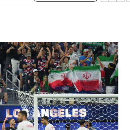
미화·한
위… 정청래
08%·宋
뛸 것"
날씨]
해 아틀레