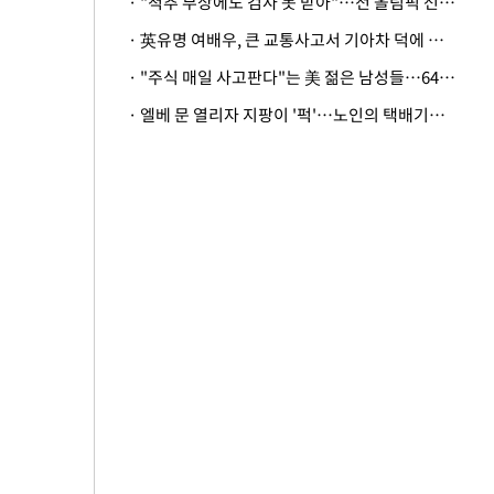
· "척추 부상에도 검사 못 받아"…전 올림픽 선수, 美봅슬레이협회 상대 소송
· 英유명 여배우, 큰 교통사고서 기아차 덕에 살았다
· "주식 매일 사고판다"는 美 젊은 남성들…64%가 "나는 인생의 패배자“
· 엘베 문 열리자 지팡이 '퍽'…노인의 택배기사 폭행 이유