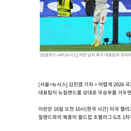
6시간 전 >
여수 오동도 해상서 모터보트 전복…1명 사망·1명 실종
7시간 전 >
극한폭염 한풀 꺾이지만…'낮 최고 35도' 무더위, 열대야 계
날씨]
8시간 전 >
축구협회 "압수수색·성접대 논란 사과…쇄신의 기회로 삼겠
9시간 전 >
[속보]'압수수색·성접대 논란' 축구협회 "실망과 걱정 안겨드
12시간 전 >
'최고 37도' 폭염 지속…강원동해안 최대 150㎜ 비
14시간 전 >
[속보]뉴욕증시 상승 마감…S&P 0.6% 나스닥 1.3%↑
[잉글우드=AP/뉴시스] 이란 남자 축구 대표팀의 모하마드 
[서울=뉴시스] 김진엽 기자 = 어렵게 2026
대표팀이 뉴질랜드를 상대로 무승부를 거두면
이란은 16일 오전 10시(한국 시간) 미국
질랜드와의 북중미 월드컵 조별리그 G조 1차전