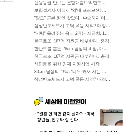
"결혼 안 하면 같이 살자"…미국
청년들, 친구와 집 산다