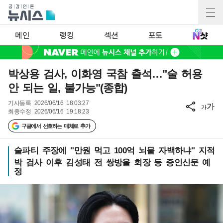
메인
랭킹
섹션
포토
박상용 검사, 이화영 국참 출석…"술 허용
안 되는 일, 불가능"(종합)
기사등록
2026/06/16 18:03:27
가
가
최종수정
2026/06/16 19:18:23
구글에서 선호하는 매체로 추가
술파티 주장에 "만원 먹고 100억 뇌물 자백하냐" 지적
박 검사 이후 김성태 전 쌍방울 회장 등 증인신문 예
정