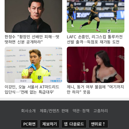
한정수 "황정민 선배만 피해…떳
LAFC 손흥민, 리그스컵 톨루카전
떳하면 신분 공개하라"
선발 출격…득점포 재가동 도전
이강인, 오늘 서울서 AT마드리드
제니, 동거 여부 물음에 "여기까지
입단식…'전례 없는 특급대우'
만 하자" 웃음
회사소개
제휴/컨텐츠 판매
약관·정책
고충처리
PC화면
제보하기
앱 다운로드
맨위로↑