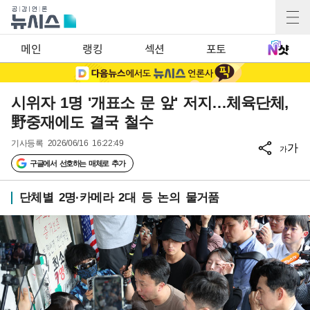
메인
랭킹
섹션
포토
시위자 1명 '개표소 문 앞' 저지…체육단체,
野중재에도 결국 철수
기사등록
2026/06/16 16:22:49
가
가
구글에서 선호하는 매체로 추가
단체별 2명·카메라 2대 등 논의 물거품