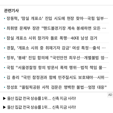
관련기사
장동혁, '잠실 개표소' 진입 시도에 현장 찾아…국힘 일부는 경찰청 방문(종합)
최휘영 문체부 장관 "핸드볼경기장 계속 봉쇄하면 모든 법적 수단 총동원"
잠실 개표소 시위 참가자 돌로 폭행…40대 남성 검거
경찰, '개표소 시위 중 취재기자 감금' 여성 특정…출석 요구
정부, '봉쇄' 진입 합의에 "국민안전 최우선…개별불법 엄단"(종합)
국힘 "서울경찰청 항의 방문서 폭력 행위…법적 책임 물을 것"
김 총리 "국민 참정권과 함께 민주질서도 보호돼야…시위 불법행위 일벌백계"(종합)
정성호 "올림픽공원 사적 검문은 명백한 불법…엄정 대응"