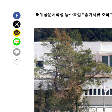
-18523초 전 >
강릉에 시간당 81.4㎜ 물폭탄…도로 잠기고 담벼락 붕괴
-14630초 전 >
백운산서 80년근 천종산삼 9뿌리 발견…감정가 1.3억원
허위공문서작성 등…특검 "증거서류 조작"
-12340초 전 >
선재도서 해루질 나섰다 실종 60대, 닷새 만에 숨진 채 발
-9874초 전 >
남자 농구, 나고야 아시안게임서 '홈팀' 일본과 한일전
-9250초 전 >
여수 오동도 해상서 모터보트 전복…1명 사망·1명 실종
-5477초 전 >
극한폭염 한풀 꺾이지만…'낮 최고 35도' 무더위, 열대야 
주 날씨]
-2495초 전 >
축구협회 "압수수색·성접대 논란 사과…쇄신의 기회로 삼
-1012초 전 >
[속보]'압수수색·성접대 논란' 축구협회 "실망과 걱정 안
송"
2시간 전 >
'최고 37도' 폭염 지속…강원동해안 최대 150㎜ 비
4시간 전 >
[속보]뉴욕증시 상승 마감…S&P 0.6% 나스닥 1.3%↑