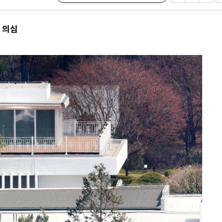
 의심
견
계속[다음
겠다"
겨드려 죄