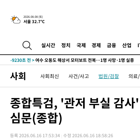
틀레티코 이적"
-25589초 전 >
수도권 40도 육박 '펄펄'…동해안 일부 지역엔 호의주의
-24558초 전 >
온열질환 사망자 3명 늘어…누적 환자 3000명 돌파
2026.08.08 (토)
서울 32.7℃
-18503초 전 >
강릉에 시간당 81.4㎜ 물폭탄…도로 잠기고 담벼락 붕괴
-14610초 전 >
백운산서 80년근 천종산삼 9뿌리 발견…감정가 1.3억원
-12320초 전 >
선재도서 해루질 나섰다 실종 60대, 닷새 만에 숨진 채 발
실시간
정치
국제
경제
금융
산업
-9854초 전 >
남자 농구, 나고야 아시안게임서 '홈팀' 일본과 한일전
-9230초 전 >
여수 오동도 해상서 모터보트 전복…1명 사망·1명 실종
-5457초 전 >
극한폭염 한풀 꺾이지만…'낮 최고 35도' 무더위, 열대야 
사회
사회최신
사건/사고
법원/검찰
의료
주 날씨]
-2475초 전 >
축구협회 "압수수색·성접대 논란 사과…쇄신의 기회로 삼
-992초 전 >
[속보]'압수수색·성접대 논란' 축구협회 "실망과 걱정 안겨
2시간 전 >
'최고 37도' 폭염 지속…강원동해안 최대 150㎜ 비
종합특검, '관저 부실 감사
4시간 전 >
[속보]뉴욕증시 상승 마감…S&P 0.6% 나스닥 1.3%↑
심문(종합)
-26557초 전 >
낮 최고 35도 '무더위'…동해안 시간당 30㎜ '강한 비'[
-25827초 전 >
[속보]이강인 "감독님이 원하는 마음 느꼈고, 많은 트로피
틀레티코 이적"
-25609초 전 >
수도권 40도 육박 '펄펄'…동해안 일부 지역엔 호의주의
등록 2026.06.16 17:53:34
수정 2026.06.16 18:58:26
-24578초 전 >
온열질환 사망자 3명 늘어…누적 환자 3000명 돌파