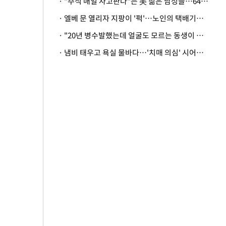
· "주식 매일 사고판다"는 美 젊은 남성들…64%가 "나는 인생의 패배자“
· 엘베 문 열리자 지팡이 '퍽'…노인의 택배기사 폭행 이유
· "20년 병수발했는데 얼굴도 모르는 동생이 유산 절반을"…배다른 형제 상속권 있을까
· 냄비 태우고 욕실 물바다…'치매 의심' 시어머니 검사 권유했다가 '날벼락'