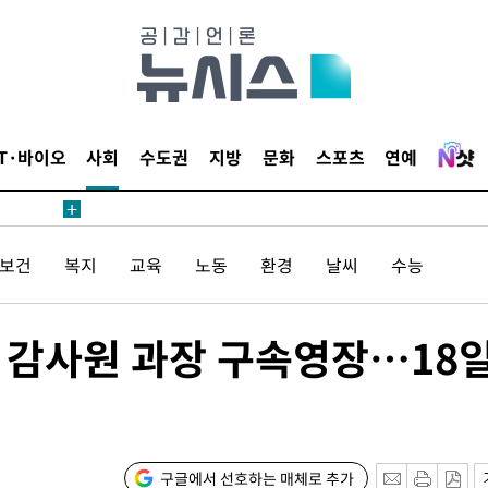
보
견
IT·바이오
사회
수도권
지방
문화
스포츠
연예
계속[다음
/보건
복지
교육
노동
환경
날씨
수능
겠다"
드려 죄송"
' 감사원 과장 구속영장…18
내일날씨]
 원해 아
보
구글에서 선호하는 매체로 추가