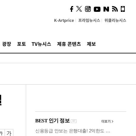
사이 해답 찾았죠"…알을
깨고 나온 '초자아'
K-Artprice
프라임뉴시스
위클리뉴시스
광장
포토
TV뉴시스
제휴 콘텐츠
제보
일