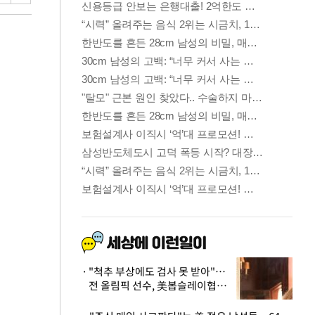
"척추 부상에도 검사 못 받아"…
전 올림픽 선수, 美봅슬레이협회
상대 소송