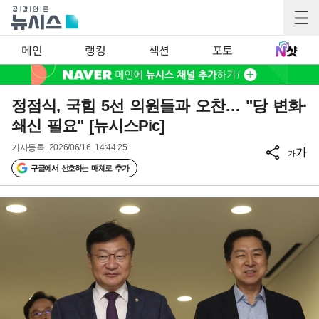
메인
랭킹
섹션
포토
정점식, 국힘 5선 의원들과 오찬… "당 변화·
쇄신 필요" [뉴시스Pic]
기사등록
2026/06/16 14:44:25
가
가
구글에서 선호하는 매체로 추가