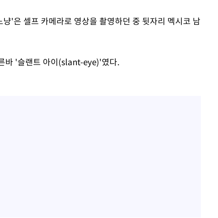
노냥'은 셀프 카메라로 영상을 촬영하던 중 뒷자리 멕시코 남
'슬랜트 아이(slant-eye)'였다.