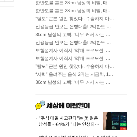
"주식 매일 사고판다"는 美 젊은
남성들…64%가 "나는 인생의
패배자“