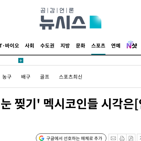
IT·바이오
사회
수도권
지방
문화
스포츠
연예
농구
배구
골프
스포츠최신
눈 찢기' 멕시코인들 시각은[
구글에서 선호하는 매체로 추가