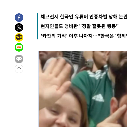
체코전서 한국인 유튜버 인종차별 당해 논
현지인들도 맹비판 "정말 잘못된 행동"
'카잔의 기적' 이후 나아져…"한국은 '형제'