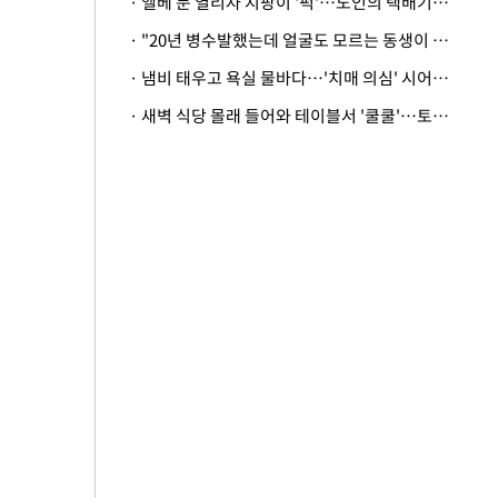
· 엘베 문 열리자 지팡이 '퍽'…노인의 택배기사 폭행 이유
· "20년 병수발했는데 얼굴도 모르는 동생이 유산 절반을"…배다른 형제 상속권 있을까
· 냄비 태우고 욕실 물바다…'치매 의심' 시어머니 검사 권유했다가 '날벼락'
· 새벽 식당 몰래 들어와 테이블서 '쿨쿨'…토사물 남기고 사라진 남성