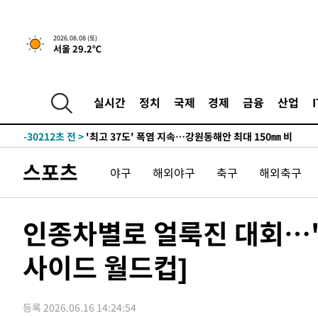
2026.08.08 (토)
서울 29.2℃
실시간
정치
국제
경제
금융
산업
-23358초 전 >
[속보]뉴욕증시 상승 마감…S&P 0.6% 나스닥 1.3%↑
-30212초 전 >
'최고 37도' 폭염 지속…강원동해안 최대 150㎜ 비
-23338초 전 >
[속보]뉴욕증시 상승 마감…S&P 0.6% 나스닥 1.3%↑
스포츠
야구
해외야구
축구
해외축구
-30232초 전 >
'최고 37도' 폭염 지속…강원동해안 최대 150㎜ 비
-23358초 전 >
[속보]뉴욕증시 상승 마감…S&P 0.6% 나스닥 1.3%↑
인종차별로 얼룩진 대회…'
사이드 월드컵]
등록 2026.06.16 14:24:54