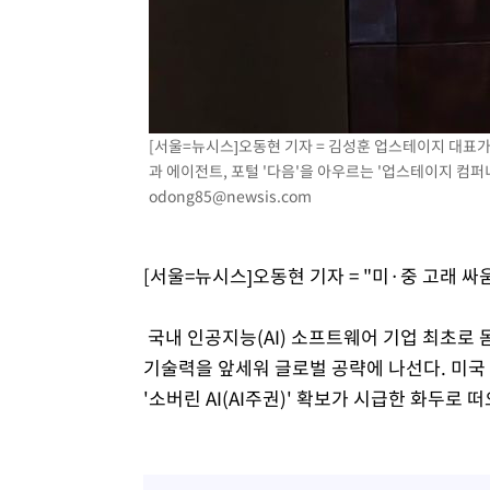
-15673초 전 >
손흥민, 5경기 연속골 실패…LAFC는 승부차기 끝 과달
-8274초 전 >
내일까지 39도 '펄펄'…기상청 "태풍 지나며 폭염 잠시 꺾
-7911초 전 >
트럼프, 한국계 진보 주지사 후보 맹공…"공산주의가 최대
-7889초 전 >
"美간섭에 합의 지연"…트럼프, '이란 호르무즈 통제권' 
[서울=뉴시스]오동현 기자 = 김성훈 업스테이지 대표가 
-4409초 전 >
[속보]산업장관 "李정부, 원전 반대 안해…안정 전력 위해
과 에이전트, 포털 '다음'을 아우르는 '업스테이지 컴퍼니' 
-3106초 전 >
[속보]경찰, '홍명보 선임 논란' 대한축구협회·축구회관 
odong85@newsis.com
[서울=뉴시스]오동현 기자 = "미·중 고래 
국내 인공지능(AI) 소프트웨어 기업 최초로 
기술력을 앞세워 글로벌 공략에 나선다. 미국
'소버린 AI(AI주권)' 확보가 시급한 화두로