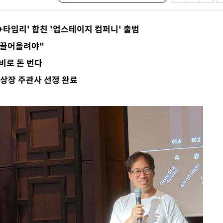
 불가피"
등 압수수색
타임리' 합친 '업스테이지 컴퍼니' 출범
태세 강
 끌어올려야"
소비로 돈 번다
극…상장 주관사 선정 완료
어"
·당황'
'
 혐의
감
 포착