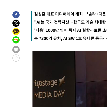
-4389초 전 >
[속보]산업장관 "李정부, 원전 반대 안해…안정 전력 위해
-3086초 전 >
[속보]경찰, '홍명보 선임 논란' 대한축구협회·축구회관 
김성훈 대표 미디어데이 개최…'솔라+다음+
-29309초 전 >
[속보]합참 "北 발사체는 단거리탄도미사일…감시·경계
"AI는 국가 전략자산…한국도 기술 최대한
화"
-29057초 전 >
日방위성, 北이 동해로 쏜 발사체는 탄도미사일 가능성
'다음' 1000만 명에 독자 AI 결합…토큰 
-27487초 전 >
[속보] SKT, 에이닷 서비스 장애 발생…"원인 파악 중"
총 7300억 유치, AI SW 1호 유니콘 등
-26893초 전 >
[속보]합참 "북, 동해상으로 미상 발사체 발사"
-26289초 전 >
'낮 최고 39도' 불볕더위…한밤 열대야도 계속[내일날씨]
-26248초 전 >
[속보]7~9일 프로야구 3연전도 폭염 취소…11일 재개
-25910초 전 >
"韓 외환시장 개입 관측 배경엔 美의 대한국 무역적자 있
-25737초 전 >
'월드컵 탈락 후폭풍' 축구협회…초유의 압수수색에 '충격
-25577초 전 >
서울 낮 37.9도, 올여름 최고치 경신…영등포 순간 '40도
-25139초 전 >
[속보]종합특검, 대검 추가 압수수색…내란 중요임무종사
-21234초 전 >
[속보]코스닥, 800p 회복…0.26% 오른 801.67 마감
-21164초 전 >
[속보]코스피, 301.88포인트(4.58%) 내린 6296.38 마
-21029초 전 >
[속보]원·달러 환율, 0.7원 내린 1423.8원 마감
-18628초 전 >
"여기 떨어졌다"…다누리, 스페이스X 로켓 달 충돌 흔적