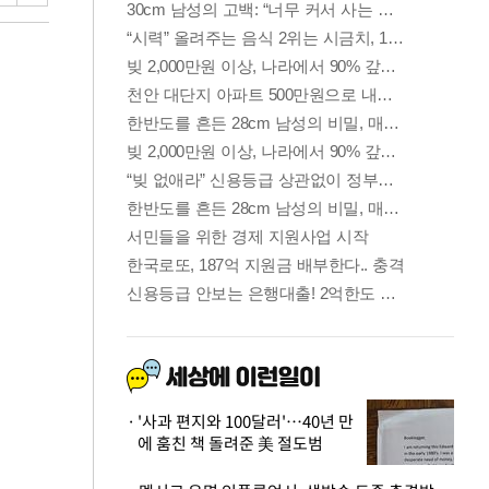
'사과 편지와 100달러'…40년 만
에 훔친 책 돌려준 美 절도범