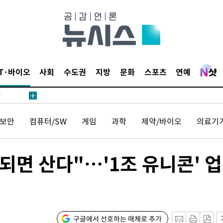
어"
IT·바이오
사회
수도권
지방
문화
스포츠
연예
·당황'
'
 혐의
보안
컴퓨터/SW
게임
과학
제약/바이오
의료기
감
 되면 산다"…'1조 유니콘' 
 포착
라하라 격파
인다"
 위협"
구글에서 선호하는 매체로 추가
수용할까