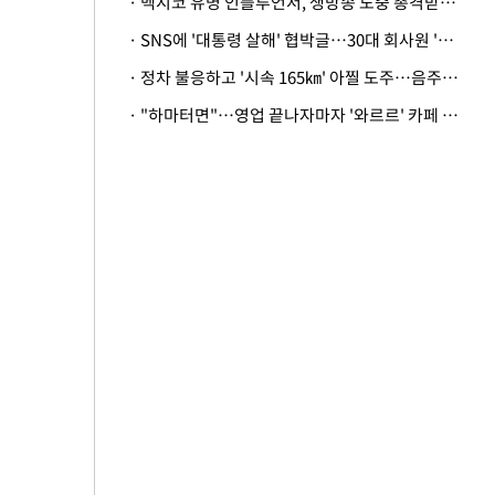
· 멕시코 유명 인플루언서, 생방송 도중 총격받아 사망
· SNS에 '대통령 살해' 협박글…30대 회사원 '불구속 송치'
· 정차 불응하고 '시속 165㎞' 아찔 도주…음주운전자 체포
· "하마터면"…영업 끝나자마자 '와르르' 카페 테라스 덮친 대리석 외벽