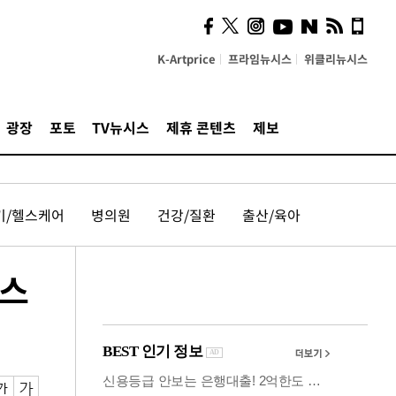
의견, 국토부·LH에 충실히
전달할 것"
K-Artprice
프라임뉴시스
위클리뉴시스
광장
포토
TV뉴시스
제휴 콘텐츠
제보
기/헬스케어
병의원
건강/질환
출산/육아
업스