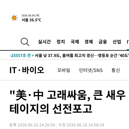
-27467초 전 >
[속보] SKT, 에이닷 서비스 장애 발생…"원인 파악 중"
-26873초 전 >
[속보]합참 "북, 동해상으로 미상 발사체 발사"
2026.08.06 (목)
서울 36.5℃
-26269초 전 >
'낮 최고 39도' 불볕더위…한밤 열대야도 계속[내일날씨]
-26228초 전 >
[속보]7~9일 프로야구 3연전도 폭염 취소…11일 재개
-25890초 전 >
"韓 외환시장 개입 관측 배경엔 美의 대한국 무역적자 있
실시간
정치
국제
경제
금융
산업
-25717초 전 >
'월드컵 탈락 후폭풍' 축구협회…초유의 압수수색에 '충격
-25557초 전 >
서울 낮 37.9도, 올여름 최고치 경신…영등포 순간 '40도
-25119초 전 >
[속보]종합특검, 대검 추가 압수수색…내란 중요임무종사
IT·바이오
모바일
인터넷/SNS
통신
-21214초 전 >
[속보]코스닥, 800p 회복…0.26% 오른 801.67 마감
-21144초 전 >
[속보]코스피, 301.88포인트(4.58%) 내린 6296.38 마
-21009초 전 >
[속보]원·달러 환율, 0.7원 내린 1423.8원 마감
"美·中 고래싸움, 큰 새우
-18608초 전 >
"여기 떨어졌다"…다누리, 스페이스X 로켓 달 충돌 흔적
테이지의 선전포고
-15653초 전 >
손흥민, 5경기 연속골 실패…LAFC는 승부차기 끝 과달
-8254초 전 >
내일까지 39도 '펄펄'…기상청 "태풍 지나며 폭염 잠시 꺾
-7891초 전 >
트럼프, 한국계 진보 주지사 후보 맹공…"공산주의가 최대
등록 2026.06.16 14:20:56
수정 2026.06.16 14:58:24
-7869초 전 >
"美간섭에 합의 지연"…트럼프, '이란 호르무즈 통제권' 