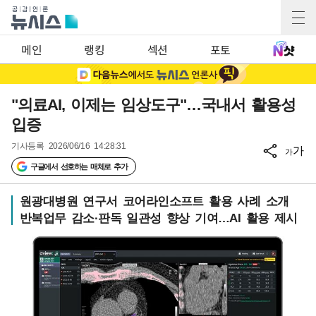
메인
랭킹
섹션
포토
"의료AI, 이제는 임상도구"…국내서 활용성
입증
기사등록
2026/06/16 14:28:31
가
가
구글에서 선호하는 매체로 추가
원광대병원 연구서 코어라인소프트 활용 사례 소개
반복업무 감소·판독 일관성 향상 기여…AI 활용 제시