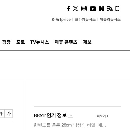
사이 해답 찾았죠"…알을
깨고 나온 '초자아'
K-Artprice
프라임뉴시스
위클리뉴시스
광장
포토
TV뉴시스
제휴 콘텐츠
제보