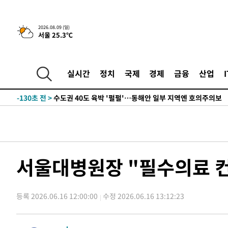
민수·김용 순
-8553초 전 >
[속보]김민석, 與 전대 당원투표 누적 득표율 45.42%로 
래 44.56%
-7835초 전 >
[속보]與 대표 경선 제주·인천 당원투표…金 47.75%·鄭 4
2026.08.09 (일)
宋 10.17%
-7369초 전 >
이강인 "아틀레티코 이적 기뻐…등번호 7번 의미보단 팀 위
서울 25.3℃
-7304초 전 >
[속보]與 당대표 경선, 제주·인천 권리당원 투표 김민석 승
-1078초 전 >
낮 최고 35도 '무더위'…동해안 시간당 30㎜ '강한 비'[내
실시간
정치
국제
경제
금융
산업
-348초 전 >
[속보]이강인 "감독님이 원하는 마음 느꼈고, 많은 트로피 
티코 이적"
-130초 전 >
수도권 40도 육박 '펄펄'…동해안 일부 지역엔 호의주의보
15분 전 >
온열질환 사망자 3명 늘어…누적 환자 3000명 돌파
1시간 전 >
강릉에 시간당 81.4㎜ 물폭탄…도로 잠기고 담벼락 붕괴
3시간 전 >
백운산서 80년근 천종산삼 9뿌리 발견…감정가 1.3억원
3시간 전 >
선재도서 해루질 나섰다 실종 60대, 닷새 만에 숨진 채 발견
서울대병원장 "필수의료 컨
4시간 전 >
남자 농구, 나고야 아시안게임서 '홈팀' 일본과 한일전
4시간 전 >
여수 오동도 해상서 모터보트 전복…1명 사망·1명 실종
5시간 전 >
극한폭염 한풀 꺾이지만…'낮 최고 35도' 무더위, 열대야 계
등록 2026.06.16 12:00:00
수정 2026.06.16 13:12:23
날씨]
6시간 전 >
축구협회 "압수수색·성접대 논란 사과…쇄신의 기회로 삼겠
6시간 전 >
[속보]'압수수색·성접대 논란' 축구협회 "실망과 걱정 안겨드