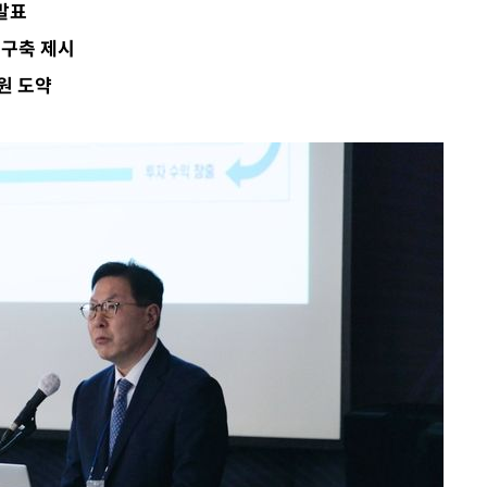
발표
구축 제시
원 도약
서미화·한
1위… 정청
2.08%·
해 뛸 것"
리
일날씨]
원해 아틀레