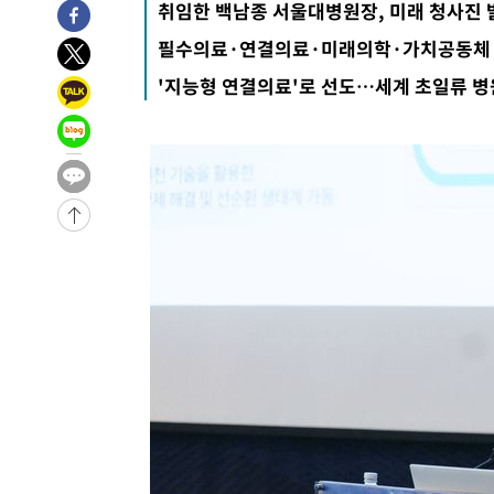
취임한 백남종 서울대병원장, 미래 청사진 
9시간 전 >
'최고 37도' 폭염 지속…강원동해안 최대 150㎜ 비
11시간 전 >
[속보]뉴욕증시 상승 마감…S&P 0.6% 나스닥 1.3%↑
필수의료·연결의료·미래의학·가치공동체 
-17573초 전 >
이란 "호르무즈 재개방 합의 근접…美 배상 선행돼야"
'지능형 연결의료'로 선도…세계 초일류 병
-8620초 전 >
[속보]與최고위원 제주·인천 순회경선…박선원·최민희·
민수·김용 순
-8573초 전 >
[속보]김민석, 與 전대 당원투표 누적 득표율 45.42%로 
래 44.56%
-7855초 전 >
[속보]與 대표 경선 제주·인천 당원투표…金 47.75%·鄭 4
宋 10.17%
-7389초 전 >
이강인 "아틀레티코 이적 기뻐…등번호 7번 의미보단 팀 위
-7324초 전 >
[속보]與 당대표 경선, 제주·인천 권리당원 투표 김민석 승
-1098초 전 >
낮 최고 35도 '무더위'…동해안 시간당 30㎜ '강한 비'[내
-368초 전 >
[속보]이강인 "감독님이 원하는 마음 느꼈고, 많은 트로피 
티코 이적"
-150초 전 >
수도권 40도 육박 '펄펄'…동해안 일부 지역엔 호의주의보
14분 전 >
온열질환 사망자 3명 늘어…누적 환자 3000명 돌파
1시간 전 >
강릉에 시간당 81.4㎜ 물폭탄…도로 잠기고 담벼락 붕괴
3시간 전 >
백운산서 80년근 천종산삼 9뿌리 발견…감정가 1.3억원
3시간 전 >
선재도서 해루질 나섰다 실종 60대, 닷새 만에 숨진 채 발견
4시간 전 >
남자 농구, 나고야 아시안게임서 '홈팀' 일본과 한일전