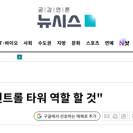
1위… 정청
2.08%·
해 뛸 것"
리
일날씨]
IT·바이오
사회
수도권
지방
문화
스포츠
연예
원해 아틀레
트롤 타워 역할 할 것"
속[다음주
구글에서 선호하는 매체로 추가
다"
려 죄송"