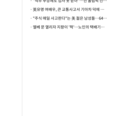
· "척추 부상에도 검사 못 받아"…전 올림픽 선수, 美봅슬레이협회 상대 소송
· 英유명 여배우, 큰 교통사고서 기아차 덕에 살았다
· "주식 매일 사고판다"는 美 젊은 남성들…64%가 "나는 인생의 패배자“
· 엘베 문 열리자 지팡이 '퍽'…노인의 택배기사 폭행 이유