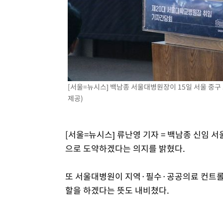
4시간 전 >
여수 오동도 해상서 모터보트 전복…1명 사망·1명 실종
5시간 전 >
극한폭염 한풀 꺾이지만…'낮 최고 35도' 무더위, 열대야 계
날씨]
6시간 전 >
축구협회 "압수수색·성접대 논란 사과…쇄신의 기회로 삼겠
6시간 전 >
[속보]'압수수색·성접대 논란' 축구협회 "실망과 걱정 안겨드
9시간 전 >
'최고 37도' 폭염 지속…강원동해안 최대 150㎜ 비
11시간 전 >
[속보]뉴욕증시 상승 마감…S&P 0.6% 나스닥 1.3%↑
[서울=뉴시스] 백남종 서울대병원장이 15일 서울 중
제공)
[서울=뉴시스] 류난영 기자 = 백남종 신임
으로 도약하겠다는 의지를 밝혔다.
또 서울대병원이 지역·필수·공공의료 컨트롤
할을 하겠다는 뜻도 내비쳤다.