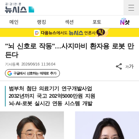
메인
랭킹
섹션
포토
"뇌 신호로 작동"…사지마비 환자용 로봇 만
든다
기사등록
2026/06/16 11:36:04
가
가
구글에서 선호하는 매체로 추가
범부처 첨단 의료기기 연구개발사업
2032년까지 국고 202억5000만원 지원
뇌-AI-로봇 실시간 연동 시스템 개발