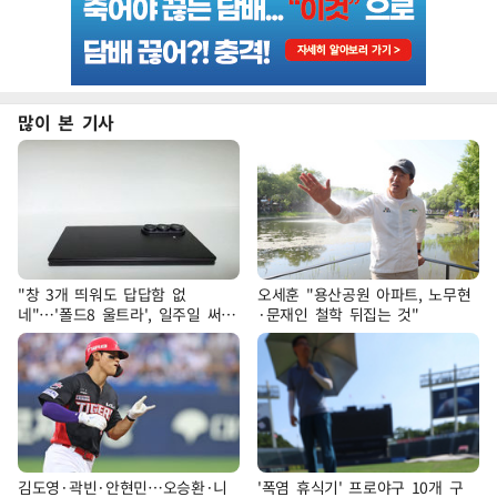
많이 본 기사
"창 3개 띄워도 답답함 없
오세훈 "용산공원 아파트, 노무현
네"…'폴드8 울트라', 일주일 써보
·문재인 철학 뒤집는 것"
니
김도영·곽빈·안현민…오승환·니
'폭염 휴식기' 프로야구 10개 구