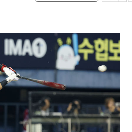
구축
감 다우
" 취임 3
무부 대변인
라하라 격파
꺾인다"
 위협"
 수용할까
해 불가피"
등 압수수
월 중 예