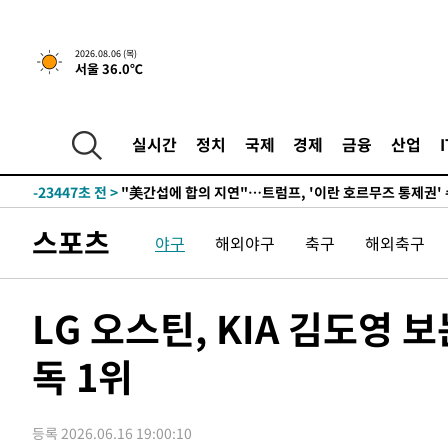
2026.08.06 (목)
서울 36.0℃
4시간 전 >
[속보] "이란-오만, 호르무즈 해협 통행 항로 합의" 이란 외
-31231초 전 >
손흥민, 5경기 연속골 실패…LAFC는 승부차기 끝 과달
-23832초 전 >
내일까지 39도 '펄펄'…기상청 "태풍 지나며 폭염 잠시 
실시간
정치
국제
경제
금융
산업
-23469초 전 >
트럼프, 한국계 진보 주지사 후보 맹공…"공산주의가 최대
-23447초 전 >
"美간섭에 합의 지연"…트럼프, '이란 호르무즈 통제권'
-19967초 전 >
[속보]산업장관 "李정부, 원전 반대 안해…안정 전력 위
스포츠
야구
해외야구
축구
해외축구
-18664초 전 >
[속보]경찰, '홍명보 선임 논란' 대한축구협회·축구회관 
색
-18051초 전 >
[속보]산업장관 "美무역법 제301조 과잉생산 결과 발표 8
상
-17844초 전 >
[속보]코스피 매도사이드카 발동…4%대 급락
LG 오스틴, KIA 김도영 
-17116초 전 >
[속보]전남광주 초대 시민추천 부시장에 백승주·윤난실
독 1위
-14677초 전 >
서울 열대야 15일째 지속…비공식 '초열대야' 30도 넘어
-13244초 전 >
[속보]코스닥, 2.15포인트(0.27%) 내린 797.44 출발
-13227초 전 >
[속보]코스피, 119.51포인트(1.81%) 내린 6478.75 개
등록 2026.06.16 19:00:10
-9674초 전 >
6월 경상수지 497.3억 달러…두 달 연속 사상 최대