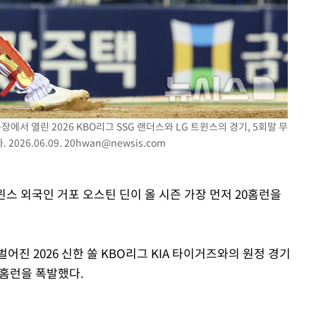
황기순 "원정 도박으로 전 
1
산 잃고 필리핀 도피"
장
정보석 "황정음 전 남편 
2
었는데…"
구축
정부, 전 산업에 'AI 옷' 
3
감 다우
1000대 보급 추진
" 취임 3
장에서 열린 2026 KBO리그 SSG 랜더스와 LG 트윈스의 경기, 5회말 무
최준희, 또 성형수술 예고 
4
무부 대변인
2026.06.09.
20hwan@newsis.com
바다, 워터밤 공개저격 "말
5
윈스 외국인 거포 오스틴 딘이 올 시즌 가장 먼저 20홈런을
[속보]산업장관 "李정부,
6
정 전력 위해 불가피"
진 2026 신한 쏠 KBO리그 KIA 타이거즈와의 원정 경기
고속도로서 화물차 낙하물
7
 홈런을 폭발했다.
동승자 사망