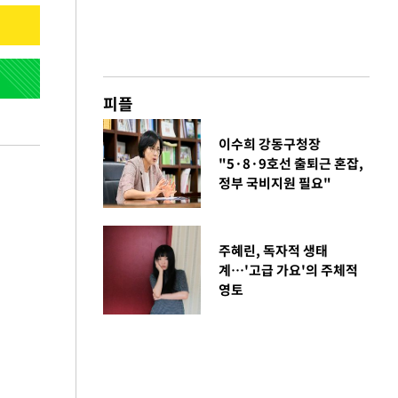
피플
이수희 강동구청장
"5·8·9호선 출퇴근 혼잡,
정부 국비지원 필요"
주혜린, 독자적 생태
계…'고급 가요'의 주체적
영토