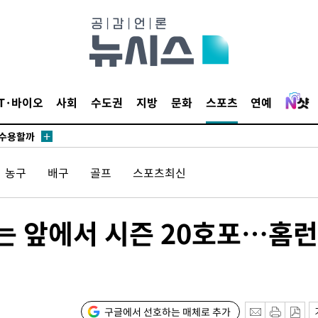
무부 대변인
라하라 격파
꺾인다"
IT·바이오
사회
수도권
지방
문화
스포츠
연예
 위협"
 수용할까
해 불가피"
농구
배구
골프
스포츠최신
등 압수수
월 중 예
보는 앞에서 시즌 20호포…홈런
장
구글에서 선호하는 매체로 추가