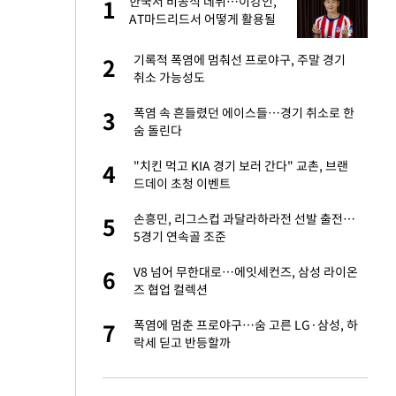
재
한국서 비공식 데뷔…이강인,
1
1
AT마드리드서 어떻게 활용될
까
서글서글한 인상이
기록적 폭염에 멈춰선 프로야구, 주말 경기
2
2
취소 가능성도
입힌다…AI 로봇 연
폭염 속 흔들렸던 에이스들…경기 취소로 한
3
3
숨 돌린다
"짝짝이 눈 탈출"
"치킨 먹고 KIA 경기 보러 간다" 교촌, 브랜
4
4
드데이 초청 이벤트
이 안 된다"
손흥민, 리그스컵 과달라하라전 선발 출전…
5
5
5경기 연속골 조준
 원전 반대 안해…안
V8 넘어 무한대로…에잇세컨즈, 삼성 라이온
6
6
즈 협업 컬렉션
, 들이받은 승합차
폭염에 멈춘 프로야구…숨 고른 LG·삼성, 하
7
7
락세 딛고 반등할까