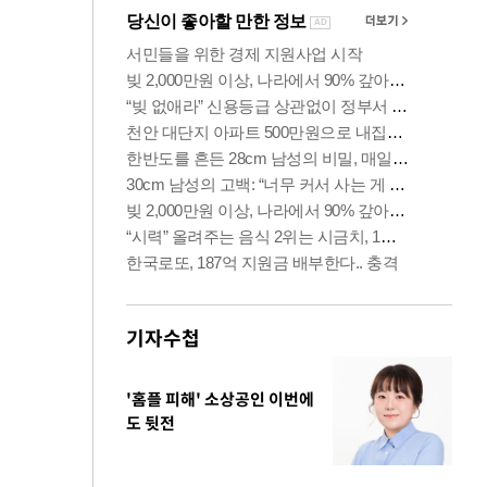
기자수첩
'홈플 피해' 소상공인 이번에
도 뒷전