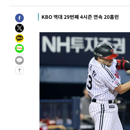
-9625초 전 >
서울 낮 39도 '폭염중대경보'…40도 관측 가능성도
-6987초 전 >
미 워싱턴주 스포캔 시의 통제불능 3개 산불, 방화선 일부 
KBO 역대 29번째 4시즌 연속 20홈런
14분 전 >
[속보] 호르무즈 해협 이란-오만 협상 기대속 뉴욕증시 혼조 마
0.49%↑
41분 전 >
[속보] 이란 대통령 "지금 최고지도자와 소통하기가 매우 어려워
년 인터뷰
4시간 전 >
[속보] "이란-오만, 호르무즈 해협 통행 항로 합의" 이란 외
-31231초 전 >
손흥민, 5경기 연속골 실패…LAFC는 승부차기 끝 과달
-23832초 전 >
내일까지 39도 '펄펄'…기상청 "태풍 지나며 폭염 잠시 
-23469초 전 >
트럼프, 한국계 진보 주지사 후보 맹공…"공산주의가 최대
-23447초 전 >
"美간섭에 합의 지연"…트럼프, '이란 호르무즈 통제권'
-19967초 전 >
[속보]산업장관 "李정부, 원전 반대 안해…안정 전력 위
-18664초 전 >
[속보]경찰, '홍명보 선임 논란' 대한축구협회·축구회관 
색
-18051초 전 >
[속보]산업장관 "美무역법 제301조 과잉생산 결과 발표 8
상
-17844초 전 >
[속보]코스피 매도사이드카 발동…4%대 급락
-17116초 전 >
[속보]전남광주 초대 시민추천 부시장에 백승주·윤난실
-14677초 전 >
서울 열대야 15일째 지속…비공식 '초열대야' 30도 넘어
-13244초 전 >
[속보]코스닥, 2.15포인트(0.27%) 내린 797.44 출발