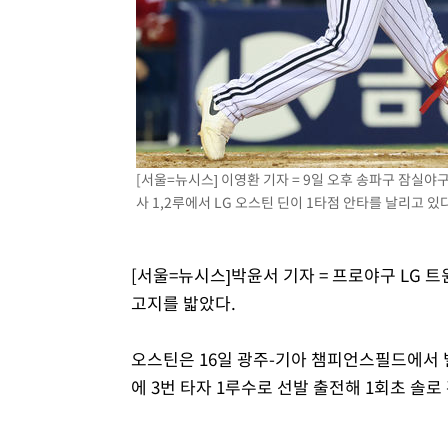
-13227초 전 >
[속보]코스피, 119.51포인트(1.81%) 내린 6478.75 개
-9674초 전 >
6월 경상수지 497.3억 달러…두 달 연속 사상 최대
-9625초 전 >
서울 낮 39도 '폭염중대경보'…40도 관측 가능성도
-6987초 전 >
미 워싱턴주 스포캔 시의 통제불능 3개 산불, 방화선 일부 
14분 전 >
[속보] 호르무즈 해협 이란-오만 협상 기대속 뉴욕증시 혼조 마
0.49%↑
41분 전 >
[속보] 이란 대통령 "지금 최고지도자와 소통하기가 매우 어려워
[서울=뉴시스] 이영환 기자 = 9일 오후 송파구 잠실야구
년 인터뷰
4시간 전 >
[속보] "이란-오만, 호르무즈 해협 통행 항로 합의" 이란 외
사 1,2루에서 LG 오스틴 딘이 1타점 안타를 날리고 있다. 
[서울=뉴시스]박윤서 기자 = 프로야구 LG 트
고지를 밟았다.
오스틴은 16일 광주-기아 챔피언스필드에서 벌어
에 3번 타자 1루수로 선발 출전해 1회초 솔로