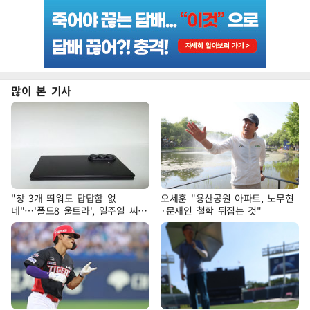
많이 본 기사
"창 3개 띄워도 답답함 없
오세훈 "용산공원 아파트, 노무현
네"…'폴드8 울트라', 일주일 써보
·문재인 철학 뒤집는 것"
니