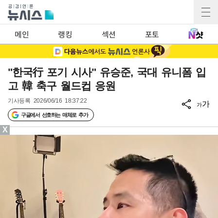
메인
랭킹
섹션
포토
"한국行 포기 시사" 유승준, 국대 유니폼 입
고 韓 축구 월드컵 응원
기사등록
2026/06/16 18:37:22
가
가
구글에서 선호하는 매체로 추가
X