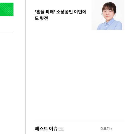
'홈플 피해' 소상공인 이번에
도 뒷전