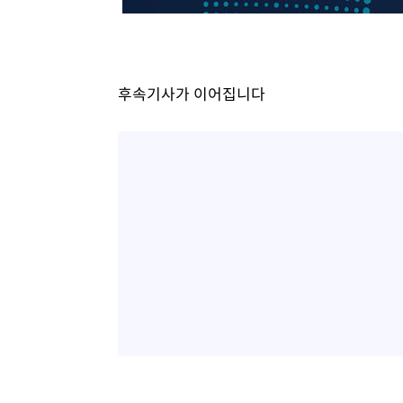
-10568초 전 >
온열질환 사망자 3명 늘어…누적 환자 3000명 돌파
-4513초 전 >
강릉에 시간당 81.4㎜ 물폭탄…도로 잠기고 담벼락 붕괴
-620초 전 >
백운산서 80년근 천종산삼 9뿌리 발견…감정가 1.3억원
후속기사가 이어집니다
27분 전 >
선재도서 해루질 나섰다 실종 60대, 닷새 만에 숨진 채 발견
1시간 전 >
남자 농구, 나고야 아시안게임서 '홈팀' 일본과 한일전
1시간 전 >
여수 오동도 해상서 모터보트 전복…1명 사망·1명 실종
2시간 전 >
극한폭염 한풀 꺾이지만…'낮 최고 35도' 무더위, 열대야 계
날씨]
3시간 전 >
축구협회 "압수수색·성접대 논란 사과…쇄신의 기회로 삼겠
3시간 전 >
[속보]'압수수색·성접대 논란' 축구협회 "실망과 걱정 안겨드
6시간 전 >
'최고 37도' 폭염 지속…강원동해안 최대 150㎜ 비
8시간 전 >
[속보]뉴욕증시 상승 마감…S&P 0.6% 나스닥 1.3%↑