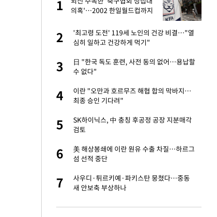
외신 주목한 '축구협회 성접대
1
1
의혹'…2002 한일월드컵까지
소환
새 출발했다
'최고령 도전' 119세 노인의 건강 비결…"열
2
2
심히 일하고 건강하게 먹기"
절 태극기 현수막에
日 "한국 독도 훈련, 사전 동의 없어…용납할
3
3
수 없다"
오나…20억대 아파트
이란 "오만과 호르무즈 해협 합의 막바지…
4
4
 그 이후②]
최종 승인 기다려"
 다 죽어"…전세금
SK하이닉스, 中 충칭 후공정 공장 지분매각
5
5
검토
대 의혹'…2002
美 해상봉쇄에 이란 원유 수출 차질…하르그
6
6
섬 선적 중단
"…네이버가 국방
사우디·튀르키예·파키스탄 뭉쳤다…중동
7
7
새 안보축 부상하나