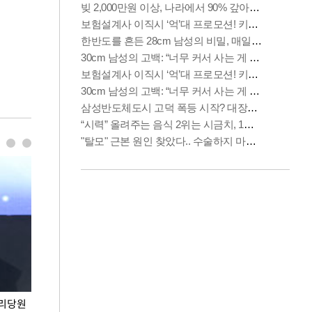
권리당원
무더위 잊는 도심형 여름 축제 '2026 서울 바캉스
용산어린이정원 앞