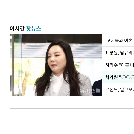
이시간
핫뉴스
'고지용과 이혼'
하리수 "이혼 
르센느, 알고보