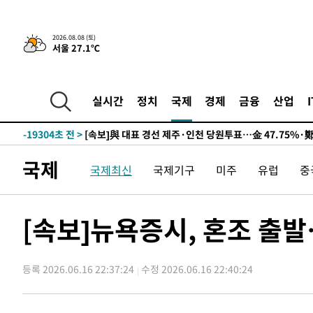
2026.08.08 (토)
서울 27.1℃
8시간 전 >
[속보]뉴욕증시 상승 마감…S&P 0.6% 나스닥 1.3%↑
-29022초 전 >
이란 "호르무즈 재개방 합의 근접…美 배상 선행돼야"
-20069초 전 >
[속보]與최고위원 제주·인천 순회경선…박선원·최민희
실시간
정치
국제
경제
금융
산업
한민수·김용 순
-20022초 전 >
[속보]김민석, 與 전대 당원투표 누적 득표율 45.42%로 
청래 44.56%
-19304초 전 >
[속보]與 대표 경선 제주·인천 당원투표…金 47.75%·
42.08%·宋 10.17%
-18838초 전 >
이강인 "아틀레티코 이적 기뻐…등번호 7번 의미보단 팀 
국제
국제최신
국제기구
미주
유럽
중
것"
-18773초 전 >
[속보]與 당대표 경선, 제주·인천 권리당원 투표 김민석 
-12547초 전 >
낮 최고 35도 '무더위'…동해안 시간당 30㎜ '강한 비'[
-11817초 전 >
[속보]이강인 "감독님이 원하는 마음 느꼈고, 많은 트로피
[속보]뉴욕증시, 혼조 출
틀레티코 이적"
-11599초 전 >
수도권 40도 육박 '펄펄'…동해안 일부 지역엔 호의주의
-10568초 전 >
온열질환 사망자 3명 늘어…누적 환자 3000명 돌파
등록 2026.06.16 22:37:24
수정 2026.06.16 22:40:24
-4513초 전 >
강릉에 시간당 81.4㎜ 물폭탄…도로 잠기고 담벼락 붕괴
-620초 전 >
백운산서 80년근 천종산삼 9뿌리 발견…감정가 1.3억원
27분 전 >
선재도서 해루질 나섰다 실종 60대, 닷새 만에 숨진 채 발견