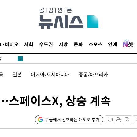
·서미화·
IT·바이오
사회
수도권
지방
문화
스포츠
연예
1위… 정
鄭
위해 뛸
국
일본
아시아/오세아니아
중동/아프리카
승리
내일날씨]
 원해 아
발…스페이스X, 상승 계속
보
구글에서 선호하는 매체로 추가