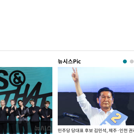
뉴시스Pic
슨 일이? [뉴시스국회토pic]
민주당 당대표 후보 김민석, 제주·인천 