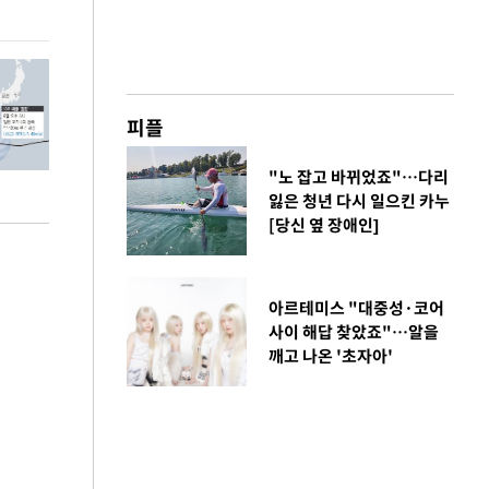
페스티벌'
피플
"노 잡고 바뀌었죠"…다리
잃은 청년 다시 일으킨 카누
[당신 옆 장애인]
아르테미스 "대중성·코어
사이 해답 찾았죠"…알을
깨고 나온 '초자아'