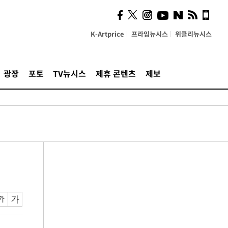
K-Artprice
프라임뉴시스
위클리뉴시스
광장
포토
TV뉴시스
제휴 콘텐츠
제보