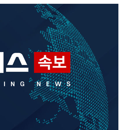
속[다음주
다"
려 죄송"
·서미화·
1위… 정
鄭
위해 뛸
승리
내일날씨]
 원해 아
보