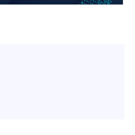
"손 떨림 포착"…카라 한승
1
연, 건강 괜찮나 팬들 '걱정'
'고지용과 이혼' 허양임, 
2
김희철, 거꾸로 걸린 광복
3
"X돌았네"
'덜 똘똘한 한 채' 시대 
4
속[다음주
에 쏠리는 관심[세제 개편,
다"
차가원 "○○○ 까면 주변
려 죄송"
5
미반환 속 녹취 폭로 파장
외신 주목한 '축구협회 성접
6
한일월드컵까지 소환
"한국판 팔란티어 꿈꾼다
7
AI 사업에 진심인 이유