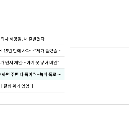
 의사 허양임, 새 출발했다
표창원, 남규리에 15년 만에 사과…"제가 틀렸습니다"
내가 먼저 제안…아기 못 낳아 미안"
차가원 "○○○ 까면 주변 다 죽어"…녹취 폭로 파장
니 탈퇴 위기 있었다