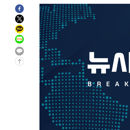
1시간 전 >
남자 농구, 나고야 아시안게임서 '홈팀' 일본과 한일전
1시간 전 >
여수 오동도 해상서 모터보트 전복…1명 사망·1명 실종
2시간 전 >
극한폭염 한풀 꺾이지만…'낮 최고 35도' 무더위, 열대야 계
날씨]
3시간 전 >
축구협회 "압수수색·성접대 논란 사과…쇄신의 기회로 삼겠
3시간 전 >
[속보]'압수수색·성접대 논란' 축구협회 "실망과 걱정 안겨드
6시간 전 >
'최고 37도' 폭염 지속…강원동해안 최대 150㎜ 비
8시간 전 >
[속보]뉴욕증시 상승 마감…S&P 0.6% 나스닥 1.3%↑
-29022초 전 >
이란 "호르무즈 재개방 합의 근접…美 배상 선행돼야"
-20069초 전 >
[속보]與최고위원 제주·인천 순회경선…박선원·최민희
한민수·김용 순
-20022초 전 >
[속보]김민석, 與 전대 당원투표 누적 득표율 45.42%로 
청래 44.56%
-19304초 전 >
[속보]與 대표 경선 제주·인천 당원투표…金 47.75%·
42.08%·宋 10.17%
-18838초 전 >
이강인 "아틀레티코 이적 기뻐…등번호 7번 의미보단 팀 
것"
-18773초 전 >
[속보]與 당대표 경선, 제주·인천 권리당원 투표 김민석 
-12547초 전 >
낮 최고 35도 '무더위'…동해안 시간당 30㎜ '강한 비'[
-11817초 전 >
[속보]이강인 "감독님이 원하는 마음 느꼈고, 많은 트로피
틀레티코 이적"
-11599초 전 >
수도권 40도 육박 '펄펄'…동해안 일부 지역엔 호의주의