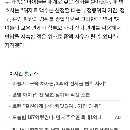
두 가족은 아이들을 매개로 깊은 신뢰를 쌓아왔다. 배 변
호사는 "위자료 액수를 산정할 때는 부정행위의 기간, 정
도, 혼인 파탄의 경위를 종합적으로 고려한다"면서 "자
녀들의 교우 관계와 학부모 사이 신뢰 관계를 악용해서
만남을 지속한 점은 위자료 증액 사유가 될 수 있다"고
지적했다.
이시간
핫
뉴스
이승기 "구속 차가원, 105억 전세금 편취 사기"
결별 아이유, 전 남친 장기하 직접 소환
효린 "절친에게 남친 빼앗겼다…가만 안 둬"
정보석 "황정음 전 남편 서글서글…잘 살길 바랐는데"