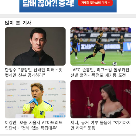
많이 본 기사
한정수 "황정민 선배만 피해…떳
LAFC 손흥민, 리그스컵 톨루카전
떳하면 신분 공개하라"
선발 출격…득점포 재가동 도전
이강인, 오늘 서울서 AT마드리드
제니, 동거 여부 물음에 "여기까지
입단식…'전례 없는 특급대우'
만 하자" 웃음