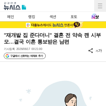
메인
랭킹
섹션
포토
"재개발 집 준다더니" 결혼 전 약속 깬 시부
모…결국 이혼 통보받은 남편
기사등록
2026/06/17 00:21:00
가
가
구글에서 선호하는 매체로 추가