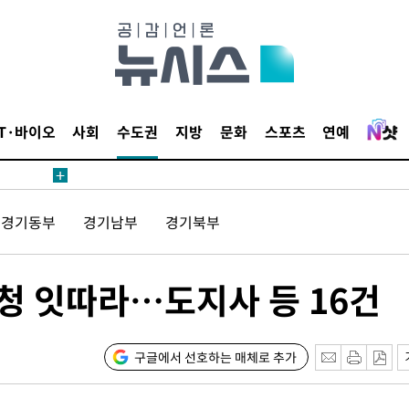
수수색
태세 강
IT·바이오
사회
수도권
지방
문화
스포츠
연예
경기동부
경기남부
경기북부
어"
·당황'
소청 잇따라…도지사 등 16건
'
 혐의
구글에서 선호하는 매체로 추가
감