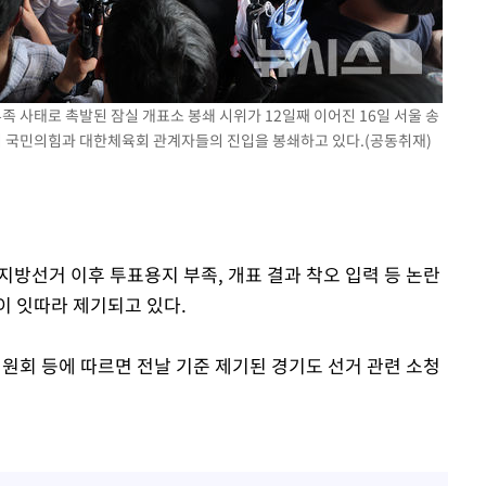
 혐의
감
부족 사태로 촉발된 잠실 개표소 봉쇄 시위가 12일째 이어진 16일 서울 송
 국민의힘과 대한체육회 관계자들의 진입을 봉쇄하고 있다.(공동취재)
 포착
라하라 격파
인다"
 위협"
수용할까
시지방선거 이후 투표용지 부족, 개표 결과 착오 입력 등 논란
불가피"
이 잇따라 제기되고 있다.
수수색
회 등에 따르면 전날 기준 제기된 경기도 선거 관련 소청