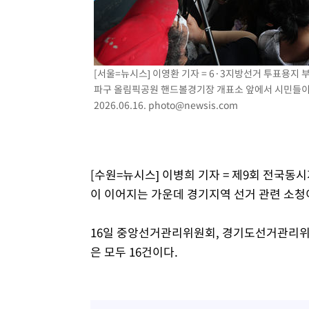
-21652초 전 >
[속보]종합특검, 대검 추가 압수수색…내란 중요임무종사
-17747초 전 >
[속보]코스닥, 800p 회복…0.26% 오른 801.67 마감
-17677초 전 >
[속보]코스피, 301.88포인트(4.58%) 내린 6296.38 마
[서울=뉴시스] 이영환 기자 = 6·3지방선거 투표용지 
-17542초 전 >
[속보]원·달러 환율, 0.7원 내린 1423.8원 마감
파구 올림픽공원 핸드볼경기장 개표소 앞에서 시민들이
-15141초 전 >
"여기 떨어졌다"…다누리, 스페이스X 로켓 달 충돌 흔적
2026.06.16.
photo@newsis.com
-12186초 전 >
손흥민, 5경기 연속골 실패…LAFC는 승부차기 끝 과달
-4787초 전 >
내일까지 39도 '펄펄'…기상청 "태풍 지나며 폭염 잠시 꺾
-4424초 전 >
트럼프, 한국계 진보 주지사 후보 맹공…"공산주의가 최대
-4402초 전 >
"美간섭에 합의 지연"…트럼프, '이란 호르무즈 통제권' 
[수원=뉴시스] 이병희 기자 = 제9회 전국동
-922초 전 >
[속보]산업장관 "李정부, 원전 반대 안해…안정 전력 위해 
이 이어지는 가운데 경기지역 선거 관련 소청
6분 전 >
[속보]경찰, '홍명보 선임 논란' 대한축구협회·축구회관 등 압
16일 중앙선거관리위원회, 경기도선거관리위원
은 모두 16건이다.