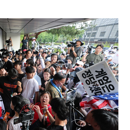
 포착
라하라 격파
인다"
 위협"
수용할까
불가피"
수수색
태세 강
어"
·당황'
'