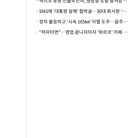
· 멕시코 유명 인플루언서, 생방송 도중 총격받아 사망
· SNS에 '대통령 살해' 협박글…30대 회사원 '불구속 송치'
· 정차 불응하고 '시속 165㎞' 아찔 도주…음주운전자 체포
· "하마터면"…영업 끝나자마자 '와르르' 카페 테라스 덮친 대리석 외벽