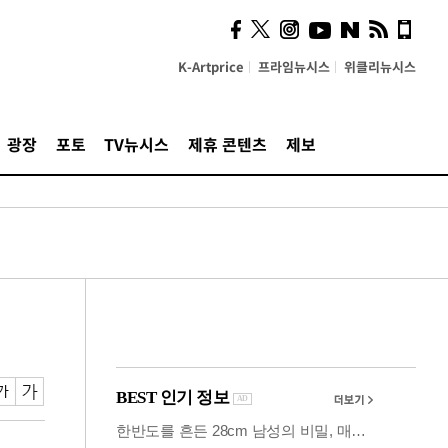
의견, 국토부·LH에 충실히
전달할 것"
K-Artprice
프라임뉴시스
위클리뉴시스
광장
포토
TV뉴시스
제휴 콘텐츠
제보