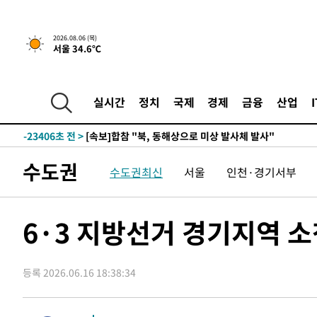
2026.08.06 (목)
서울 34.6℃
6분 전 >
[속보]경찰, '홍명보 선임 논란' 대한축구협회·축구회관 등 압
-25822초 전 >
[속보]합참 "北 발사체는 단거리탄도미사일…감시·경계
화"
-25570초 전 >
日방위성, 北이 동해로 쏜 발사체는 탄도미사일 가능성
실시간
정치
국제
경제
금융
산업
-24000초 전 >
[속보] SKT, 에이닷 서비스 장애 발생…"원인 파악 중"
-23406초 전 >
[속보]합참 "북, 동해상으로 미상 발사체 발사"
-22802초 전 >
'낮 최고 39도' 불볕더위…한밤 열대야도 계속[내일날씨]
수도권
수도권최신
서울
인천·경기서부
-22761초 전 >
[속보]7~9일 프로야구 3연전도 폭염 취소…11일 재개
-22423초 전 >
"韓 외환시장 개입 관측 배경엔 美의 대한국 무역적자 있
-22250초 전 >
'월드컵 탈락 후폭풍' 축구협회…초유의 압수수색에 '충격
6·3 지방선거 경기지역 
-22090초 전 >
서울 낮 37.9도, 올여름 최고치 경신…영등포 순간 '40도
-21652초 전 >
[속보]종합특검, 대검 추가 압수수색…내란 중요임무종사
등록 2026.06.16 18:38:34
-17747초 전 >
[속보]코스닥, 800p 회복…0.26% 오른 801.67 마감
-17677초 전 >
[속보]코스피, 301.88포인트(4.58%) 내린 6296.38 마
-17542초 전 >
[속보]원·달러 환율, 0.7원 내린 1423.8원 마감