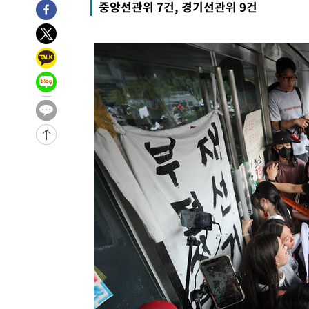
중앙선관위 7건, 경기선관위 9건
-15141초 전 >
"여기 떨어졌다"…다누리, 스페이스X 로켓 달 충돌 흔적
-12186초 전 >
손흥민, 5경기 연속골 실패…LAFC는 승부차기 끝 과달
-4787초 전 >
내일까지 39도 '펄펄'…기상청 "태풍 지나며 폭염 잠시 꺾
-4424초 전 >
트럼프, 한국계 진보 주지사 후보 맹공…"공산주의가 최대
-4402초 전 >
"美간섭에 합의 지연"…트럼프, '이란 호르무즈 통제권' 
-922초 전 >
[속보]산업장관 "李정부, 원전 반대 안해…안정 전력 위해 
6분 전 >
[속보]경찰, '홍명보 선임 논란' 대한축구협회·축구회관 등 압
-25822초 전 >
[속보]합참 "北 발사체는 단거리탄도미사일…감시·경계
화"
-25570초 전 >
日방위성, 北이 동해로 쏜 발사체는 탄도미사일 가능성
-24000초 전 >
[속보] SKT, 에이닷 서비스 장애 발생…"원인 파악 중"
-23406초 전 >
[속보]합참 "북, 동해상으로 미상 발사체 발사"
-22802초 전 >
'낮 최고 39도' 불볕더위…한밤 열대야도 계속[내일날씨]
-22761초 전 >
[속보]7~9일 프로야구 3연전도 폭염 취소…11일 재개
-22423초 전 >
"韓 외환시장 개입 관측 배경엔 美의 대한국 무역적자 있
-22250초 전 >
'월드컵 탈락 후폭풍' 축구협회…초유의 압수수색에 '충격
-22090초 전 >
서울 낮 37.9도, 올여름 최고치 경신…영등포 순간 '40도