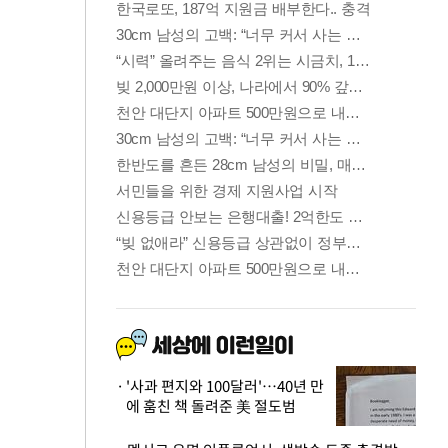
'사과 편지와 100달러'…40년 만
에 훔친 책 돌려준 美 절도범