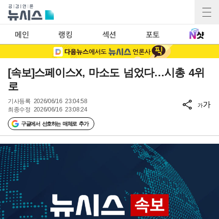
메인
랭킹
섹션
포토
[속보]스페이스X, 마소도 넘었다…시총 4위
로
기사등록
2026/06/16 23:04:58
가
가
최종수정
2026/06/16 23:08:24
구글에서 선호하는 매체로 추가