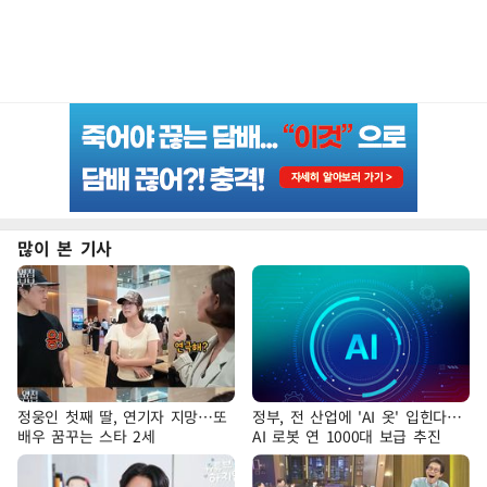
많이 본 기사
정웅인 첫째 딸, 연기자 지망…또
정부, 전 산업에 'AI 옷' 입힌다…
배우 꿈꾸는 스타 2세
AI 로봇 연 1000대 보급 추진