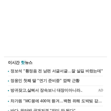
이시간
핫
뉴스
정보석 "황정음 전 남편 서글서글…잘 살길 바랐는데"
정웅인 첫째 딸 "연기 준비중" 깜짝 근황
차가원 "MC몽에 400억 뜯겨…백현 위해 도박빚 갚아줘"
바다, 워터밤 공개저격 "말이 안 된다"