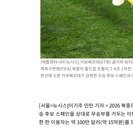
[애틀랜타=AP/뉴시스] 카보베르데(67위) 골키퍼 보지
제축구연맹(FIFA) 북중미 월드컵 조별리그 H조 1차전
본선에 오른 카보베르데가 강력한 우승 후보 스페인과 0-0
[서울=뉴시스]이기주 인턴 기자 = 2026 
승 후보 스페인을 상대로 무승부를 거두는 이
한 한 이용자는 약 100만 달러(약 15억원)를