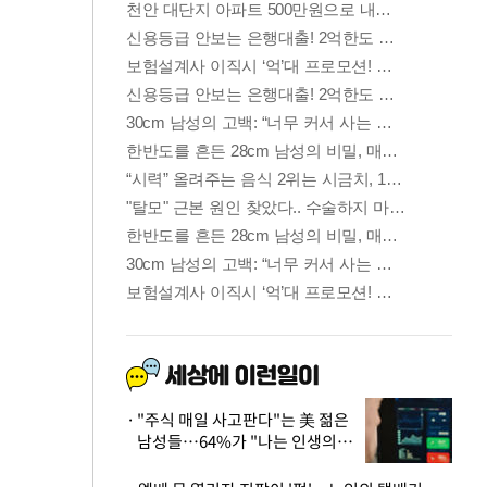
"주식 매일 사고판다"는 美 젊은
남성들…64%가 "나는 인생의
패배자“