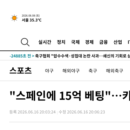
2026.08.08 (토)
서울 35.3℃
-5149초 전 >
[속보]뉴욕증시 상승 마감…S&P 0.6% 나스닥 1.3%↑
-32264초 전 >
남자 농구, 나고야 아시안게임서 '홈팀' 일본과 한일전
-31640초 전 >
여수 오동도 해상서 모터보트 전복…1명 사망·1명 실종
실시간
정치
국제
경제
금융
산업
-27867초 전 >
극한폭염 한풀 꺾이지만…'낮 최고 35도' 무더위, 열대야
주 날씨]
-24885초 전 >
축구협회 "압수수색·성접대 논란 사과…쇄신의 기회로 
-23402초 전 >
[속보]'압수수색·성접대 논란' 축구협회 "실망과 걱정 
스포츠
야구
해외야구
축구
해외축구
송"
-12023초 전 >
'최고 37도' 폭염 지속…강원동해안 최대 150㎜ 비
-5149초 전 >
[속보]뉴욕증시 상승 마감…S&P 0.6% 나스닥 1.3%↑
-32264초 전 >
남자 농구, 나고야 아시안게임서 '홈팀' 일본과 한일전
"스페인에 15억 베팅"…
-31640초 전 >
여수 오동도 해상서 모터보트 전복…1명 사망·1명 실종
-27867초 전 >
극한폭염 한풀 꺾이지만…'낮 최고 35도' 무더위, 열대야
주 날씨]
등록 2026.06.16 20:03:24
수정 2026.06.16 20:06:23
-24885초 전 >
축구협회 "압수수색·성접대 논란 사과…쇄신의 기회로 
-23402초 전 >
[속보]'압수수색·성접대 논란' 축구협회 "실망과 걱정 
송"
-12023초 전 >
'최고 37도' 폭염 지속…강원동해안 최대 150㎜ 비