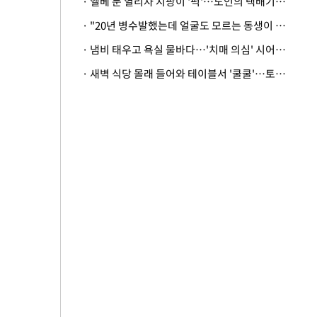
· 엘베 문 열리자 지팡이 '퍽'…노인의 택배기사 폭행 이유
· "20년 병수발했는데 얼굴도 모르는 동생이 유산 절반을"…배다른 형제 상속권 있을까
· 냄비 태우고 욕실 물바다…'치매 의심' 시어머니 검사 권유했다가 '날벼락'
· 새벽 식당 몰래 들어와 테이블서 '쿨쿨'…토사물 남기고 사라진 남성