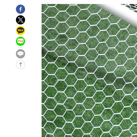
-5149초 전 >
[속보]뉴욕증시 상승 마감…S&P 0.6% 나스닥 1.3%↑