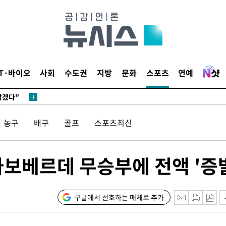
IT·바이오
사회
수도권
지방
문화
스포츠
연예
 계속[다음
삼겠다"
안겨드려 죄
농구
배구
골프
스포츠최신
카보베르데 무승부에 전액 '증
 계속[다음
삼겠다"
구글에서 선호하는 매체로 추가
안겨드려 죄