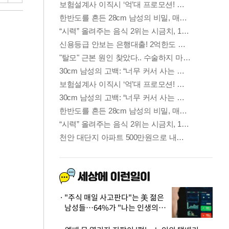
"주식 매일 사고판다"는 美 젊은
남성들…64%가 "나는 인생의
패배자“