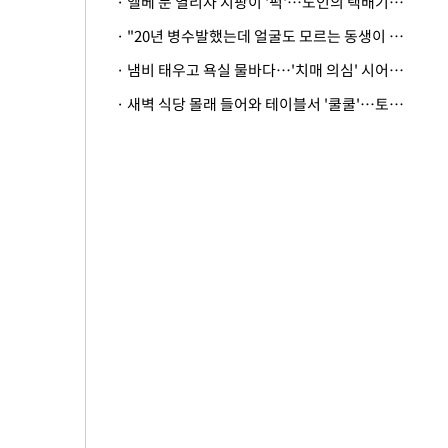
· 엘베 문 열리자 지팡이 '퍽'…노인의 택배기사 폭행 이유
· "20년 병수발했는데 얼굴도 모르는 동생이 유산 절반을"…배다른 형제 상속권 있을까
· 냄비 태우고 욕실 물바다…'치매 의심' 시어머니 검사 권유했다가 '날벼락'
· 새벽 식당 몰래 들어와 테이블서 '쿨쿨'…토사물 남기고 사라진 남성