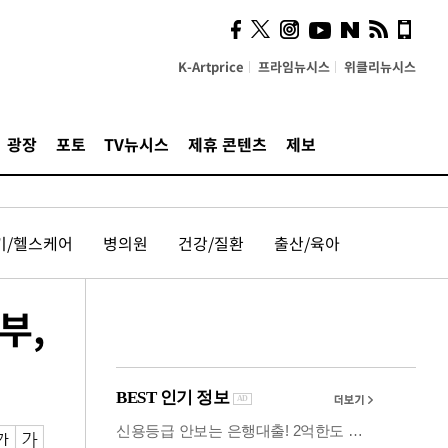
시, 스마트폰 액세서리에
NFC 더했다
K-Artprice
프라임뉴시스
위클리뉴시스
광장
포토
TV뉴시스
제휴 콘텐츠
제보
기/헬스케어
병의원
건강/질환
출산/육아
부,