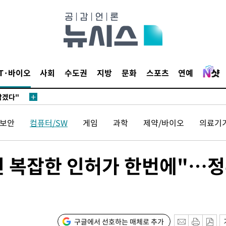
IT·바이오
사회
수도권
지방
문화
스포츠
연예
삼겠다"
안겨드려 죄
보안
컴퓨터/SW
게임
과학
제약/바이오
의료기
삼겠다"
 복잡한 인허가 한번에"…정
안겨드려 죄
구글에서 선호하는 매체로 추가