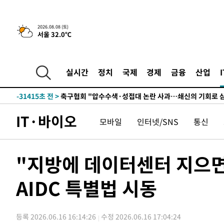
2026.08.08 (토)
서울 32.0℃
실시간
정치
국제
경제
금융
산업
-11699초 전 >
[속보]뉴욕증시 상승 마감…S&P 0.6% 나스닥 1.3%↑
-31415초 전 >
축구협회 "압수수색·성접대 논란 사과…쇄신의 기회로 
-29932초 전 >
[속보]'압수수색·성접대 논란' 축구협회 "실망과 걱정 
IT·바이오
모바일
인터넷/SNS
통신
송"
-18553초 전 >
'최고 37도' 폭염 지속…강원동해안 최대 150㎜ 비
-11679초 전 >
[속보]뉴욕증시 상승 마감…S&P 0.6% 나스닥 1.3%↑
-31435초 전 >
축구협회 "압수수색·성접대 논란 사과…쇄신의 기회로 
"지방에 데이터센터 지으면
-29952초 전 >
[속보]'압수수색·성접대 논란' 축구협회 "실망과 걱정 
송"
AIDC 특별법 시동
-18573초 전 >
'최고 37도' 폭염 지속…강원동해안 최대 150㎜ 비
-11699초 전 >
[속보]뉴욕증시 상승 마감…S&P 0.6% 나스닥 1.3%↑
등록 2026.06.16 16:14:26
수정 2026.06.16 17:04:24