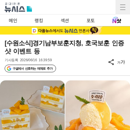
메인
랭킹
섹션
포토
[수원소식]경기남부보훈지청, 호국보훈 인증
샷 이벤트 등
기사등록
2026/06/16 16:39:59
가
가
구글에서 선호하는 매체로 추가