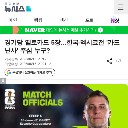
메인
랭킹
섹션
포토
경기당 옐로카드 5장…한국-멕시코전 '카드
난사' 주심 누구?
기사등록
2026/06/16 21:17:11
가
가
최종수정
2026/06/16 21:21:12
구글에서 선호하는 매체로 추가
X