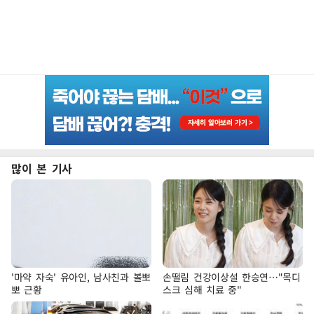
많이 본 기사
'마약 자숙' 유아인, 남사친과 볼뽀
손떨림 건강이상설 한승연…"목디
뽀 근황
스크 심해 치료 중"