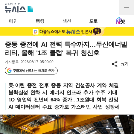
메인
랭킹
섹션
포토
중동 종전에 AI 전력 특수까지…두산에너빌
리티, 올해 '1조 클럽' 복귀 청신호
기사등록
2026/06/17 05:00:00
가
가
구글에서 선호하는 매체로 추가
美·이란 종전 전후 중동 지역 건설공사 계약 체결
불확실성 완화 시 에너지 인프라 추가 수주 기대
1Q 영업익 전년비 64% 증가…1조원대 회복 전망
AI 데이터센터 수요 증가로 가스터빈 사업 성장세