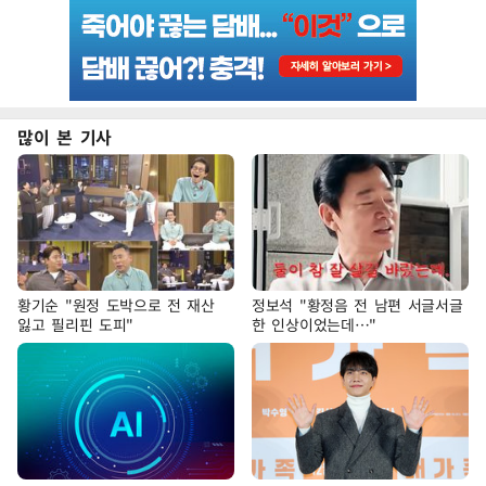
많이 본 기사
황기순 "원정 도박으로 전 재산
정보석 "황정음 전 남편 서글서글
잃고 필리핀 도피"
한 인상이었는데…"