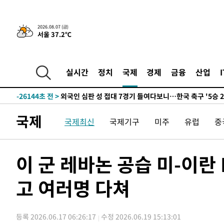
2026.08.07 (금)
서울 37.2℃
-2922초 전 >
[속보]경찰·노동부, HL만도 평택사업장 끼임 사망 관련 
-31729초 전 >
낮 최고 37도 찜통더위…곳곳 소나기·강원 많은 비[내일
-30035초 전 >
SK하이닉스, 용인·청주 팹에 54조 투자…"AI 메모리 수
실시간
정치
국제
경제
금융
산업
응"
-26891초 전 >
여자배구 이재영·이다영 자매, 아제르바이잔 투란VC 입
-26144초 전 >
외국인 심판 성 접대 7경기 들여다보니…한국 축구 '5승 2
-25878초 전 >
[속보]코스닥, 2.86포인트(0.36%) 내린 798.81마감
국제
국제최신
국제기구
미주
유럽
중
-25831초 전 >
[속보]코스피, 6200선 약보합…0.60% 내린 6258.77에
-25811초 전 >
[속보]원·달러 환율, 7.7원 내린 1416.1원 마감
-25700초 전 >
[속보] 노원서 40.1도 관측…서울, 2018년 이후 첫 40도
이 군 레바논 공습 미-이란 M
-22790초 전 >
[속보]종합특검, '계엄 수용공간 확보' 신용해 前교정본
-21663초 전 >
외신들도 주목한 韓축구 파문…"국민적 공분에 수사 재개
고 여러명 다쳐
-21634초 전 >
11시간 압수수색에 성접대 파문까지…'쑥대밭' 된 축구
-20656초 전 >
[속보]규제합리화위원회 부위원장에 김태유 서울대 공대
등록 2026.06.17 06:26:17
수정 2026.06.19 15:13:01
병태 후임
-17014초 전 >
[속보]국힘 윤리위, '돌려차기 발언' 진종오·서범수 징계