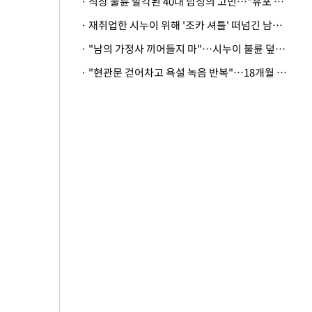
· 직장 불륜 발각된 40대 남성의 고민…"유포 동료 명예훼손·협박죄 고소 가능할까"
· 재취업한 시누이 위해 '조카 셔틀' 떠넘긴 남편…아내 "난 못한다"
· "남의 가정사 끼어들지 마"…시누이 불륜 덮으려는 남편에 억울한 아내
· "현관문 걷어차고 욕설 녹음 반복"…18개월 아기 키우는 집 뒤흔든 '앞집의 비극'