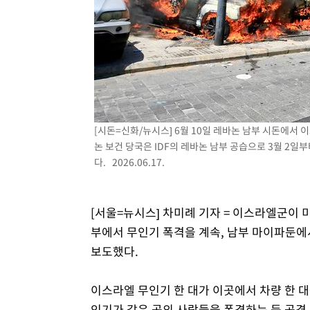
-21663초 전 >
외신들도 주목한 韓축구 파문…"국민적 공분에 수사 재개
-21634초 전 >
11시간 압수수색에 성접대 파문까지…'쑥대밭' 된 축구
-20656초 전 >
[속보]규제합리화위원회 부위원장에 김태유 서울대 공대
병태 후임
-17014초 전 >
[속보]국힘 윤리위, '돌려차기 발언' 진종오·서범수 징계
-12339초 전 >
[속보] 7월 중국 수출 23.9%↑ 수입 27.5%↑…무역총
25.3%↑
-9499초 전 >
[속보]'채상병 순직 책임' 임성근, 항소심도 징역 3년
-9365초 전 >
[속보]종합특검, '관저이전 봐주기 감사' 유병호 구속기소
[시돈=신화/뉴시스] 6월 10일 레바논 남부 시돈에서 
논 보건 당국은 IDF의 레바논 남부 공습으로 3월 2일부
-5965초 전 >
민주 콩고 에볼라환자 4천명 돌파, 4053명 발생 1850명 
다. 2026.06.17.
-5215초 전 >
[속보]'300억원대 사기 혐의' 차가원 대표 구속 송치
-4409초 전 >
"미 전국적 살모네라 식중독 원인은 멕시코산 할라피뇨"-- 
-2922초 전 >
[속보]경찰·노동부, HL만도 평택사업장 끼임 사망 관련 
[서울=뉴시스] 차미례 기자 = 이스라엘군이 
부에서 무인기 폭격을 계속, 남부 마이파둔에
보도했다.
이스라엘 무인기 한 대가 이곳에서 차량 한 대
인기가 같은 곳의 사람들을 폭격하는 등 공격