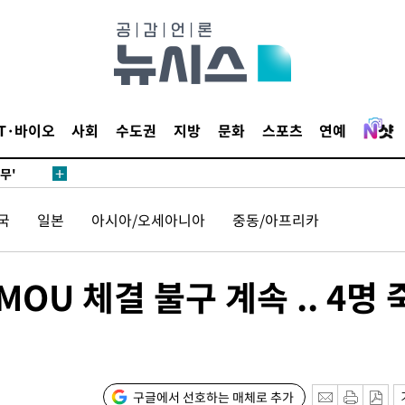
압수수색
날씨]
요 선제 대
IT·바이오
사회
수도권
지방
문화
스포츠
연예
단
무'
국
일본
아시아/오세아니아
중동/아프리카
 마쳐
OU 체결 불구 계속 .. 4명 
부장 기소
"
협회
 교수…이
구글에서 선호하는 매체로 추가
 절차 개시