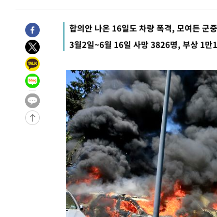
-12339초 전 >
[속보] 7월 중국 수출 23.9%↑ 수입 27.5%↑…무역총
25.3%↑
-9499초 전 >
[속보]'채상병 순직 책임' 임성근, 항소심도 징역 3년
합의안 나온 16일도 차량 폭격, 모여든 군중
-9365초 전 >
[속보]종합특검, '관저이전 봐주기 감사' 유병호 구속기소
3월2일~6월 16일 사망 3826명, 부상 1만
-5965초 전 >
민주 콩고 에볼라환자 4천명 돌파, 4053명 발생 1850명 
-5215초 전 >
[속보]'300억원대 사기 혐의' 차가원 대표 구속 송치
-4409초 전 >
"미 전국적 살모네라 식중독 원인은 멕시코산 할라피뇨"-- 
-2922초 전 >
[속보]경찰·노동부, HL만도 평택사업장 끼임 사망 관련 
-31729초 전 >
낮 최고 37도 찜통더위…곳곳 소나기·강원 많은 비[내일
-30035초 전 >
SK하이닉스, 용인·청주 팹에 54조 투자…"AI 메모리 수
응"
-26891초 전 >
여자배구 이재영·이다영 자매, 아제르바이잔 투란VC 입
-26144초 전 >
외국인 심판 성 접대 7경기 들여다보니…한국 축구 '5승 2
-25878초 전 >
[속보]코스닥, 2.86포인트(0.36%) 내린 798.81마감
-25831초 전 >
[속보]코스피, 6200선 약보합…0.60% 내린 6258.77에
-25811초 전 >
[속보]원·달러 환율, 7.7원 내린 1416.1원 마감
-25700초 전 >
[속보] 노원서 40.1도 관측…서울, 2018년 이후 첫 40도
-22790초 전 >
[속보]종합특검, '계엄 수용공간 확보' 신용해 前교정본