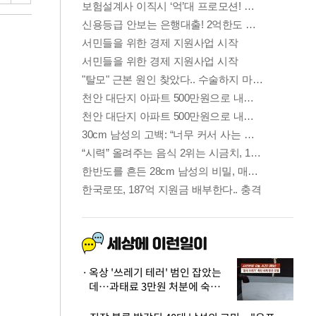
옥상 '쓰레기 테러' 범인 잡았는
데…과태료 3만원 처분에 숙박업
주 허탈