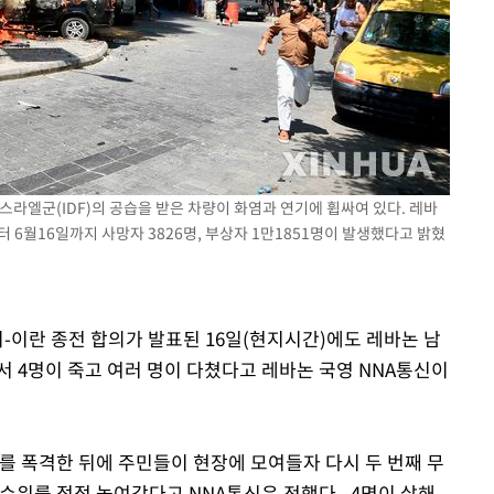
"
협회
 교수…이
 절차 개시
액
이스라엘군(IDF)의 공습을 받은 차량이 화염과 연기에 휩싸여 있다. 레바
터 6월16일까지 사망자 3826명, 부상자 1만1851명이 발생했다고 밝혔
사망
CDC
압수수색
미-이란 종전 합의가 발표된 16일(현지시간)에도 레바논 남
서 4명이 죽고 여러 명이 다쳤다고 레바논 국영 NNA통신이
를 폭격한 뒤에 주민들이 현장에 모여들자 다시 두 번째 무
 수위를 점점 높여갔다고 NNA통신은 전했다. 4명이 살해