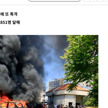
액
에 또 폭격
1851명 달해
사망
CDC
압수수색
날씨]
요 선제 대
단
무'
 마쳐
부장 기소