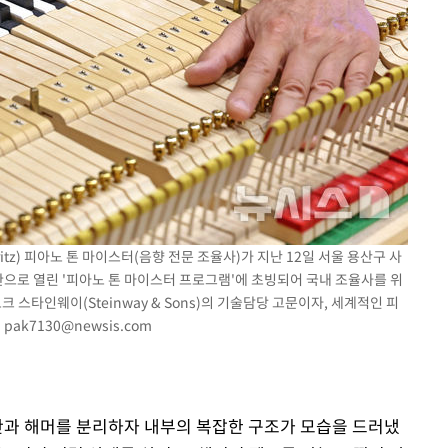
'
(종합)
대우'
'온도차'
ritz) 피아노 톤 마이스터(음향 전문 조율사)가 지난 12일 서울 용산구 사
로 열린 '피아노 톤 마이스터 프로그램'에 초빙되어 국내 조율사를 위
 스타인웨이(Steinway & Sons)의 기술담당 고문이자, 세계적인 피
.
pak7130@newsis.com
건반과 해머를 분리하자 내부의 복잡한 구조가 모습을 드러냈