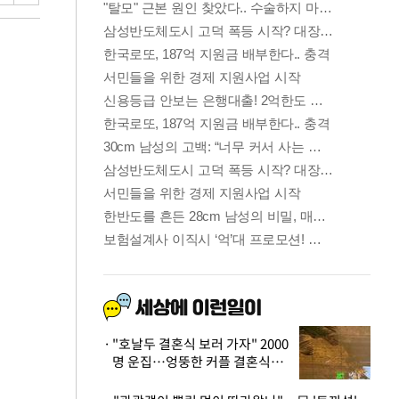
"호날두 결혼식 보러 가자" 2000
명 운집…엉뚱한 커플 결혼식에
'황당'