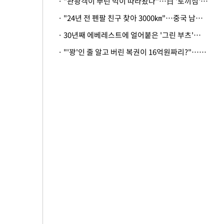
· "관광객이 뿌린 먹이 따라왔나"…日 '토끼섬' 멧돼지, 토끼까지 사냥
· "24년 전 펜팔 친구 찾아 3000㎞"…중국 남성 사연에 '뭉클'
· 30년째 에베레스트에 얼어붙은 '그린 부츠'…드디어 가족 품으로
· "'꽝'인 줄 알고 버린 복권이 16억원짜리?"…극적으로 되찾은 사연