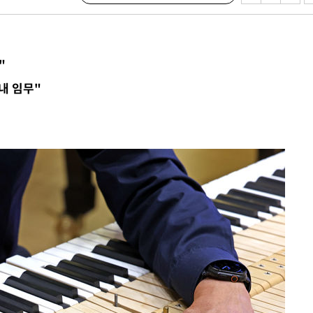
'온도차'
"
데뷔전
내 임무"
되길"
시작'
승리…정청래
청래
청래 승리
7%·정청래
2%·김민석
0.30%
차에 첫 정