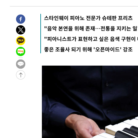
3시간 전 >
'여긴 20도, 저긴 50도'…열화상 카메라로 본 폭염 저감시설 
3시간 전 >
콜롬비아 신임 우파 대통령 취임 하루만에 차량폭탄 폭발 사건
스타인웨이 피아노 전문가 슈테판 프리츠
-30069초 전 >
'AT마드리드 7번' 이강인, 맨시티 상대로 비공식 데뷔전
"음악 본연을 위해 존재…전통을 지키는 일
-29571초 전 >
[속보]'AT마드리드 7번' 이강인, 맨시티 상대로 비공식 
"피아니스트가 표현하고 싶은 음색 구현이 
-27635초 전 >
네타냐후, 트럼프의 가자 평화 2차 15개조 평화안 '거부'
좋은 조율사 되기 위해 '오픈마이드' 강조
-24231초 전 >
이강인 ATM 입단식에 '상암벌 들썩'…"세계적인 선수 
-23227초 전 >
태풍 돌핀, 중 저장성 타이저우시 해안에 상륙 (1보)
-20573초 전 >
AT마드리드 데뷔 앞둔 이강인, 맨시티전 선발 대신 '벤치 
-19203초 전 >
[속보]與 강원·TK 당원투표 합산 김민석 48.54%로 
44.40%
-18537초 전 >
與 강원·TK 당원투표 합산 김민석 46.01%로 승리…정
44.53%
-18377초 전 >
[속보]與전대 권리당원투표…강원·경북 김민석, 대구 정
-18184초 전 >
[속보]與 당대표 경선, 경북 권리당원 투표 김민석 47.3
45.71%
-18086초 전 >
[속보]與 당대표 경선, 대구 권리당원 투표 정청래 47.8
46.35%
-17883초 전 >
[속보]與 당대표 경선, 강원 권리당원 투표 김민석 승리…5
득표
-15801초 전 >
"일본축구협회, 대한축구협회 성 접대 의혹 심판 조사"
-8443초 전 >
[속보]장은수, KLPGA 제주삼다수 역전 우승…데뷔 10년 