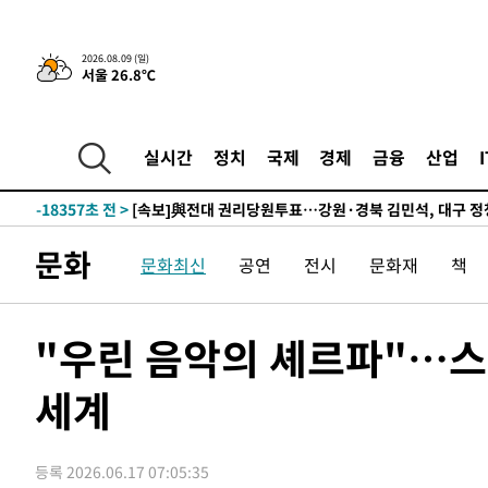
-27615초 전 >
네타냐후, 트럼프의 가자 평화 2차 15개조 평화안 '거부'
-24211초 전 >
이강인 ATM 입단식에 '상암벌 들썩'…"세계적인 선수 
2026.08.09 (일)
서울 26.8℃
-23207초 전 >
태풍 돌핀, 중 저장성 타이저우시 해안에 상륙 (1보)
-20553초 전 >
AT마드리드 데뷔 앞둔 이강인, 맨시티전 선발 대신 '벤치 
-19183초 전 >
[속보]與 강원·TK 당원투표 합산 김민석 48.54%로 
실시간
정치
국제
경제
금융
산업
44.40%
-18517초 전 >
與 강원·TK 당원투표 합산 김민석 46.01%로 승리…정
44.53%
-18357초 전 >
[속보]與전대 권리당원투표…강원·경북 김민석, 대구 정
-18164초 전 >
[속보]與 당대표 경선, 경북 권리당원 투표 김민석 47.3
문화
문화최신
공연
전시
문화재
책
45.71%
-18066초 전 >
[속보]與 당대표 경선, 대구 권리당원 투표 정청래 47.8
46.35%
-17863초 전 >
[속보]與 당대표 경선, 강원 권리당원 투표 김민석 승리…5
득표
-15781초 전 >
"일본축구협회, 대한축구협회 성 접대 의혹 심판 조사"
"우린 음악의 셰르파"…
-8423초 전 >
[속보]장은수, KLPGA 제주삼다수 역전 우승…데뷔 10년 
상
세계
-3788초 전 >
"얼마나 더웠으면"…안동 물길공원서 헤엄친 구렁이 '소동
-3715초 전 >
손흥민, 68분 뛰고 2경기 침묵…LAFC, 톨루카에 1-0 승리
-2987초 전 >
'2경기 연속 침묵' 손흥민, 톨루카전 68분만 뛰고 슈팅 0개
등록 2026.06.17 07:05:35
-1739초 전 >
이강인, 오늘 서울서 AT마드리드 입단식…'전례 없는 특급