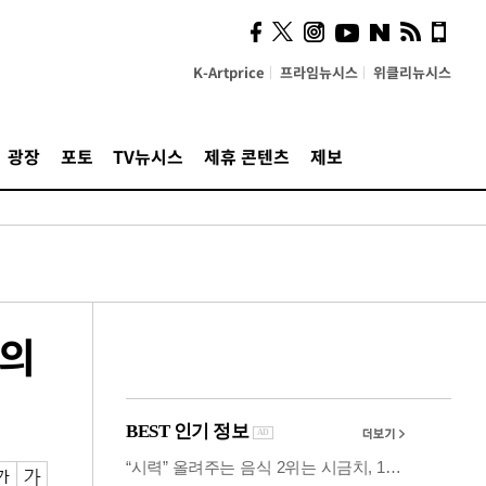
사이 해답 찾았죠"…알을
깨고 나온 '초자아'
K-Artprice
프라임뉴시스
위클리뉴시스
광장
포토
TV뉴시스
제휴 콘텐츠
제보
사의