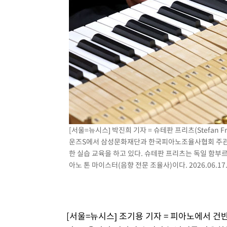
상
-3808초 전 >
"얼마나 더웠으면"…안동 물길공원서 헤엄친 구렁이 '소동
-3735초 전 >
손흥민, 68분 뛰고 2경기 침묵…LAFC, 톨루카에 1-0 승리
-3007초 전 >
'2경기 연속 침묵' 손흥민, 톨루카전 68분만 뛰고 슈팅 0개
-1759초 전 >
이강인, 오늘 서울서 AT마드리드 입단식…'전례 없는 특급
3시간 전 >
'여긴 20도, 저긴 50도'…열화상 카메라로 본 폭염 저감시설 
3시간 전 >
콜롬비아 신임 우파 대통령 취임 하루만에 차량폭탄 폭발 사건
[서울=뉴시스] 박진희 기자 = 슈테판 프리츠(Stefan F
운즈S에서 삼성문화재단과 한국피아노조율사협회 주관으
한 실습 교육을 하고 있다. 슈테판 프리츠는 독일 함부르크
아노 톤 마이스터(음향 전문 조율사)이다. 2026.06.17
[서울=뉴시스] 조기용 기자 = 피아노에서 