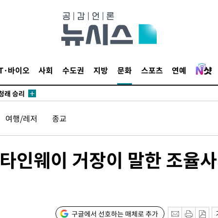
되길"
시작'
승리…정청래
IT·바이오
사회
수도권
지방
문화
스포츠
연예
청래
청래 승리
7%·정청래
여행/레저
종교
2%·김민석
0.30%
스타인웨이 거장이 말한 조율
차에 첫 정
'
(종합)
구글에서 선호하는 매체로 추가
대우'