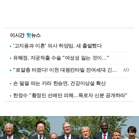
이시간
핫
뉴스
'고지용과 이혼' 의사 허양임, 새 출발했다
유혜정, 자궁적출 수술 "여성성 잃는 것이…"
손 덜덜 떠는 카라 한승연, 건강이상설 확산
한정수 "황정민 선배만 피해…폭로자 신분 공개하라"