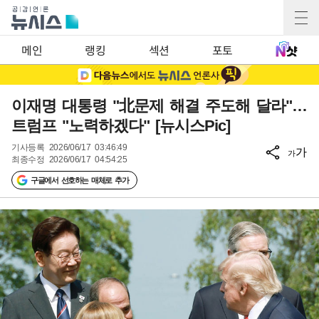
메인
랭킹
섹션
포토
이재명 대통령 "北문제 해결 주도해 달라"…
트럼프 "노력하겠다" [뉴시스Pic]
기사등록
2026/06/17 03:46:49
가
가
최종수정
2026/06/17 04:54:25
구글에서 선호하는 매체로 추가