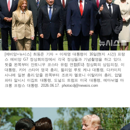
[에비앙=뉴시스] 최동준 기자 = 이재명 대통령이 16일(현지 시간) 프랑
스 에비앙 G7 정상회의장에서 각국 정상들과 기념촬영을 하고 있다.
뒷줄 왼쪽부터 안토니우 코스타 유럽 연합(EU) 정상회의 상임의장, 이
대통령, 키어 스타머 영국 총리, 윌리엄 루토 케냐 대통령, 다카이치
사나에 일본 총리.앞줄 왼쪽부터 조르자 멜로니 이탈리아 총리, 압델
파타 알시시 이집트 대통령, 도널드 트럼프 미국 대통령, 에마뉘엘 마
크롱 프랑스 대통령. 2026.06.17.
photocdj@newsis.com