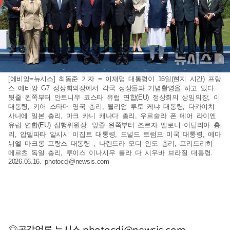
[에비앙=뉴시스] 최동준 기자 = 이재명 대통령이 16일(현지 시간) 프랑
스 에비앙 G7 정상회의장에서 각국 정상들과 기념촬영을 하고 있다.
뒷줄 왼쪽부터 안토니우 코스타 유럽 연합(EU) 정상회의 상임의장, 이
대통령, 키어 스타머 영국 총리, 윌리엄 루토 케냐 대통령, 다카이치
사나에 일본 총리, 마크 카니 캐나다 총리, 우르술라 폰 데어 라이엔
유럽 연합(EU) 집행위원장. 앞줄 왼쪽부터 조르자 멜로니 이탈리아 총
리, 압델파타 알시시 이집트 대통령, 도널드 트럼프 미국 대통령, 에마
뉘엘 마크롱 프랑스 대통령 , 나렌드라 모디 인도 총리, 프리드리히
메르츠 독일 총리, 루이스 이나시우 룰라 다 시우바 브라질 대통령.
2026.06.16.
photocdj@newsis.com
◎공감언론 뉴시스
photocdj@newsis.com
,