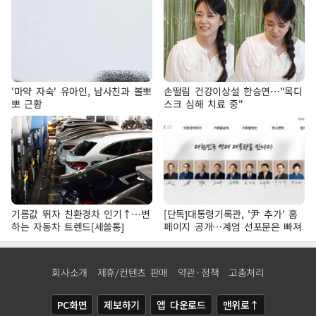
'마약 자숙' 유아인, 남사친과 볼뽀
손떨림 건강이상설 한승연…"목디
뽀 근황
스크 심해 치료 중"
기름값 뛰자 친환경차 인기↑…변
[단독]대통령기록관, '尹 추가' 홈
하는 자동차 트렌드[세쓸통]
페이지 공개…계엄 선포문은 빠져
회사소개
제휴/컨텐츠 판매
약관·정책
고충처리
PC화면
제보하기
앱 다운로드
맨위로↑