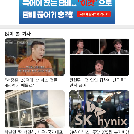
많이 본 기사
"서장훈, 28억에 산 서초 건물
전현무 "전 연인 집착에 친구들과
450억에 매물로"
연락 끊어"
박찬민 딸 박민하, 배우·국가대표
SK하이닉스, 주당 375원 분기배당