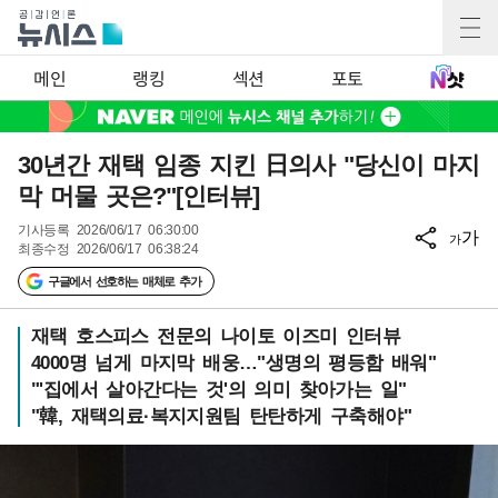
메인
랭킹
섹션
포토
30년간 재택 임종 지킨 日의사 "당신이 마지
막 머물 곳은?"[인터뷰]
기사등록
2026/06/17 06:30:00
가
가
최종수정
2026/06/17 06:38:24
구글에서 선호하는 매체로 추가
재택 호스피스 전문의 나이토 이즈미 인터뷰
4000명 넘게 마지막 배웅…"생명의 평등함 배워"
"'집에서 살아간다는 것'의 의미 찾아가는 일"
"韓, 재택의료·복지지원팀 탄탄하게 구축해야"