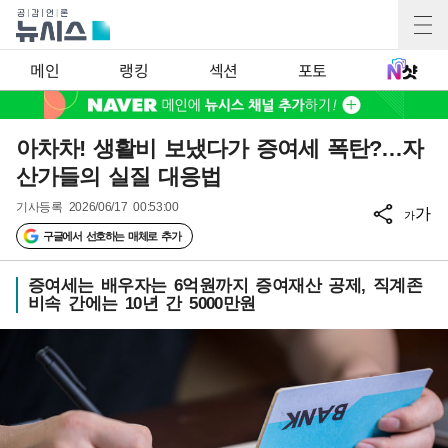
메인
랭킹
섹션
포토
아차차! 생활비 보냈다가 증여세 폭탄?…자
산가들의 실질 대응법
기사등록
2026/06/17 00:53:00
가
가
구글에서 선호하는 매체로 추가
증여세는 배우자는 6억원까지 증여재산 공제, 직계존
비속 간에는 10년 간 5000만원