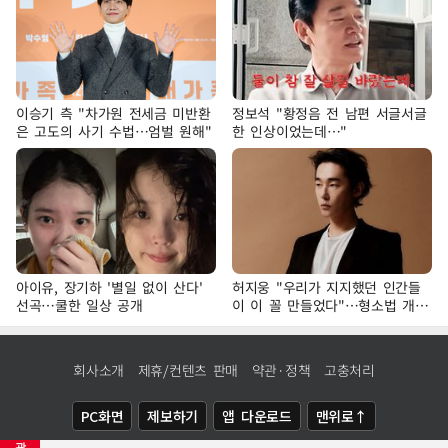
이승기 측 "차가원 전세금 미반환
정보석 "황정음 전 남편 서글서글
은 고도의 사기 수법…엄벌 원해"
한 인상이었는데…"
아이유, 장기하 '별일 없이 산다'
허지웅 "우리가 지지했던 인간들
선곡…쿨한 일상 공개
이 이 꼴 만들었다"…형소법 개정
에 격한 반응
회사소개
제휴/컨텐츠 판매
약관·정책
고충처리
PC화면
제보하기
앱 다운로드
맨위로↑
광