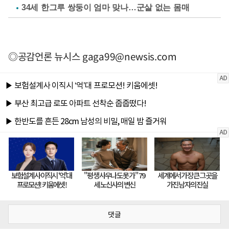
34세 한그루 쌍둥이 엄마 맞나…군살 없는 몸매
◎공감언론 뉴시스
gaga99@newsis.com
댓글