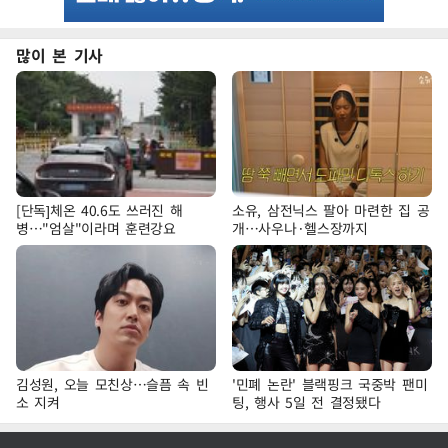
많이 본 기사
[단독]체온 40.6도 쓰러진 해
소유, 삼전닉스 팔아 마련한 집 공
병…"엄살"이라며 훈련강요
개…사우나·헬스장까지
김성원, 오늘 모친상…슬픔 속 빈
'민폐 논란' 블랙핑크 국중박 팬미
소 지켜
팅, 행사 5일 전 결정됐다