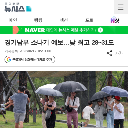
메인
랭킹
섹션
포토
경기남부 소나기 예보…낮 최고 28~31도
기사등록
2026/06/17 05:01:00
가
가
구글에서 선호하는 매체로 추가