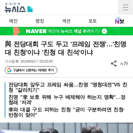
메인
랭킹
섹션
포토
與 전당대회 구도 두고 '프레임 전쟁'…'친명
대 친청'이냐 '친청 대 친석'이냐
기사등록
2026/06/17 05:00:00
가
가
구글에서 선호하는 매체로 추가
전당대회 앞두고 프레임 싸움…친명 "명청대전"VS 친
청 "갈라치기"
친명 "李 보호 위해 누구 배제해야 하는지 명확"…정
청래 '저격'
李와 대결 구도 피하는 친청 "굳이 구분하려면 친청·
반청이 맞아"