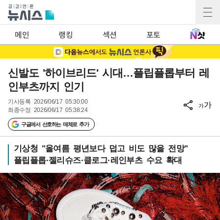
메인
랭킹
섹션
포토
신발도 '하이브리드' 시대…플립플롭부터 레
인부츠까지 인기
기사등록
2026/06/17 05:30:00
가
가
최종수정
2026/06/17 05:38:24
구글에서 선호하는 매체로 추가
기상청 "올여름 평년보다 덥고 비도 많을 전망"
플립플롭·젤리슈즈·클로그·레인부츠 수요 확대