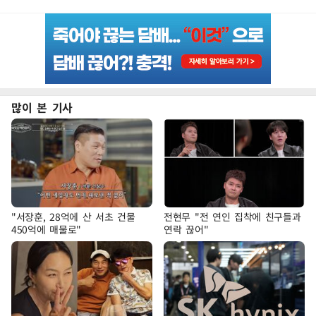
많이 본 기사
"서장훈, 28억에 산 서초 건물
전현무 "전 연인 집착에 친구들과
450억에 매물로"
연락 끊어"