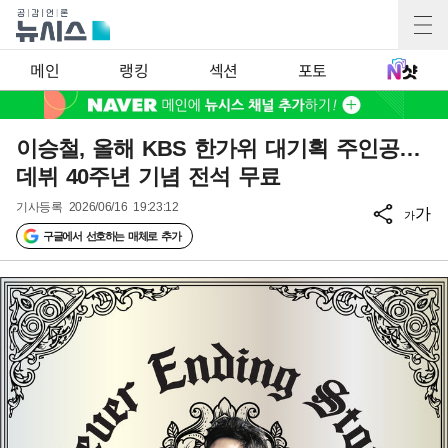
메인
랭킹
섹션
포토
이승철, 올해 KBS 한가위 대기획 주인공…
데뷔 40주년 기념 전석 무료
기사등록
2026/06/16 19:23:12
가
가
구글에서 선호하는 매체로 추가