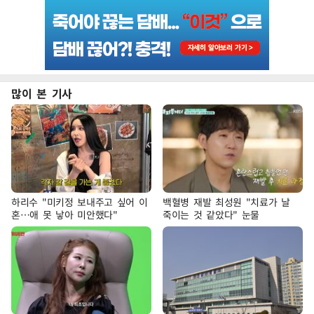
많이 본 기사
하리수 "미키정 보내주고 싶어 이
백혈병 재발 최성원 "치료가 날
혼…애 못 낳아 미안했다"
죽이는 것 같았다" 눈물