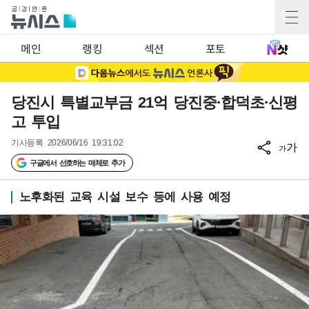
메인
랭킹
섹션
포토
당진시 특별교부금 21억 당진중·합덕초·신평
고 투입
기사등록
2026/06/16 19:31:02
가
가
구글에서 선호하는 매체로 추가
노후화된 교육 시설 보수 등에 사용 예정