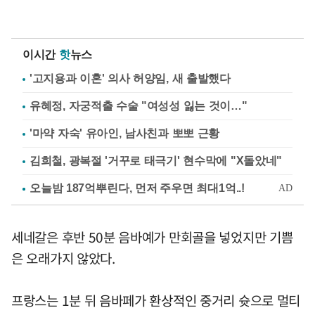
이시간
핫
뉴스
'고지용과 이혼' 의사 허양임, 새 출발했다
유혜정, 자궁적출 수술 "여성성 잃는 것이…"
'마약 자숙' 유아인, 남사친과 뽀뽀 근황
김희철, 광복절 '거꾸로 태극기' 현수막에 "X돌았네"
세네갈은 후반 50분 음바예가 만회골을 넣었지만 기쁨
은 오래가지 않았다.
프랑스는 1분 뒤 음바페가 환상적인 중거리 슛으로 멀티