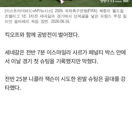
[이스트러더퍼드=AP/뉴시스] 2026 국제축구연맹(FIFA) 북중미 월드컵
조별리그 I조 1차전 세네갈과 경기에서 선제골을 넣은 프랑스 주장 킬
리안 음바페의 득점 장면. 2026.06.16.
킥오프와 함께 공방전이 벌어졌다.
세네갈은 전반 7분 이스마일라 사르가 페널티 박스 안에
서 이날 경기 첫 슈팅을 기록했지만 막혔다.
전반 25분 니콜라 잭슨이 시도한 왼발 슈팅은 골대를 강
타했다.