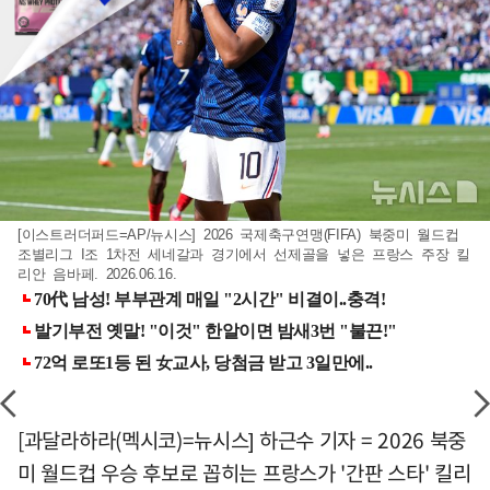
[이스트러더퍼드=AP/뉴시스] 2026 국제축구연맹(FIFA) 북중미 월드컵
조별리그 I조 1차전 세네갈과 경기에서 선제골을 넣은 프랑스 주장 킬
리안 음바페. 2026.06.16.
[과달라하라(멕시코)=뉴시스] 하근수 기자 = 2026 북중
미 월드컵 우승 후보로 꼽히는 프랑스가 '간판 스타' 킬리