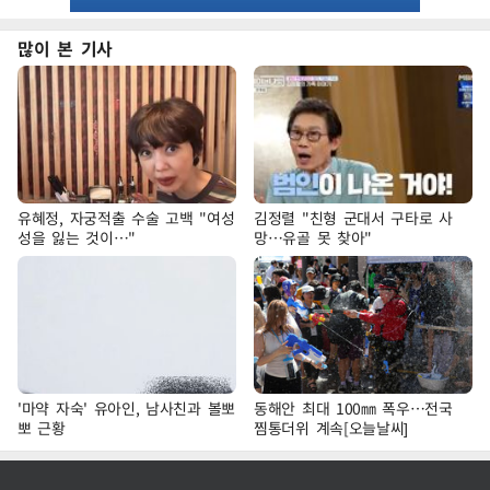
많이 본 기사
유혜정, 자궁적출 수술 고백 "여성
김정렬 "친형 군대서 구타로 사
성을 잃는 것이…"
망…유골 못 찾아"
'마약 자숙' 유아인, 남사친과 볼뽀
동해안 최대 100㎜ 폭우…전국
뽀 근황
찜통더위 계속[오늘날씨]