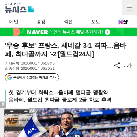
메인
랭킹
섹션
포토
'우승 후보' 프랑스, 세네갈 3-1 격파…음바
페, 최다골까지 '-2'[월드컵24시]
기사등록
2026/06/17 06:07:46
가
가
최종수정
2026/06/17 06:36:31
구글에서 선호하는 매체로 추가
첫 경기부터 화력쇼…음바페 멀티골 맹활약
음바페, 월드컵 최다골 클로제 2골 차로 추격
X