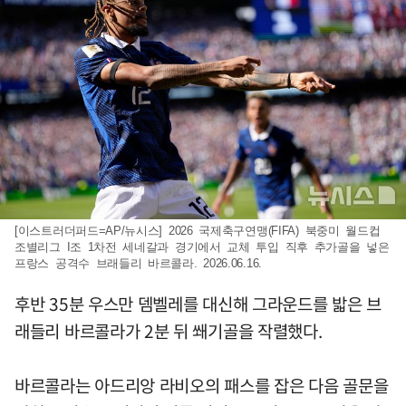
[이스트러더퍼드=AP/뉴시스] 2026 국제축구연맹(FIFA) 북중미 월드컵
조별리그 I조 1차전 세네갈과 경기에서 교체 투입 직후 추가골을 넣은
프랑스 공격수 브래들리 바르콜라. 2026.06.16.
후반 35분 우스만 뎀벨레를 대신해 그라운드를 밟은 브
래들리 바르콜라가 2분 뒤 쐐기골을 작렬했다.
바르콜라는 아드리앙 라비오의 패스를 잡은 다음 골문을