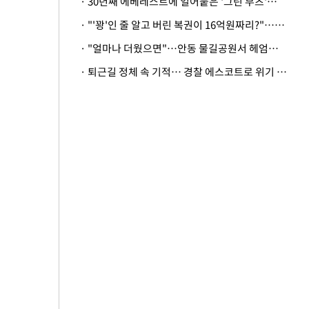
· 30년째 에베레스트에 얼어붙은 '그린 부츠'…드디어 가족 품으로
· "'꽝'인 줄 알고 버린 복권이 16억원짜리?"…극적으로 되찾은 사연
· "얼마나 더웠으면"…안동 물길공원서 헤엄친 구렁이 '소동'
· 퇴근길 정체 속 기적… 경찰 에스코트로 위기 넘긴 생후 2일 신생아