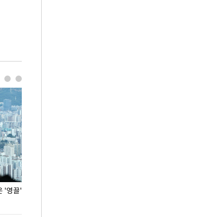
'영끌'
폭염 속 주말 풍경은?
극한 폭염에 바
도