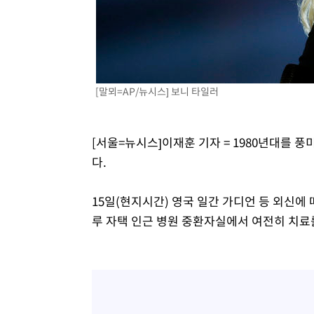
[말뫼=AP/뉴시스] 보니 타일러
[서울=뉴시스]이재훈 기자 = 1980년대를 
다.
15일(현지시간) 영국 일간 가디언 등 외신
루 자택 인근 병원 중환자실에서 여전히 치료를