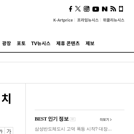
사이 해답 찾았죠"…알을
깨고 나온 '초자아'
K-Artprice
프라임뉴시스
위클리뉴시스
광장
포토
TV뉴시스
제휴 콘텐츠
제보
 치