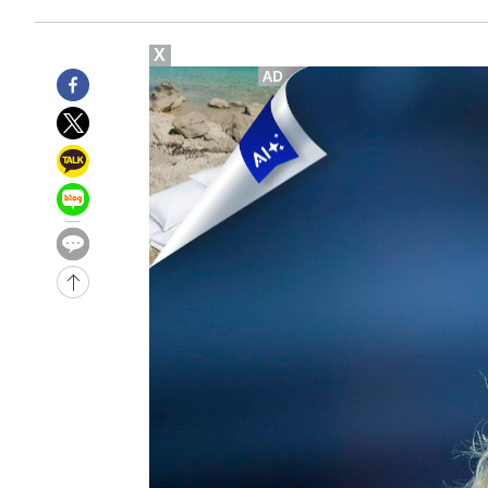
-23568초 전 >
손흥민, 68분 뛰고 2경기 침묵…LAFC, 톨루카에 1-0 승
-22840초 전 >
'2경기 연속 침묵' 손흥민, 톨루카전 68분만 뛰고 슈팅 0
X
-21592초 전 >
이강인, 오늘 서울서 AT마드리드 입단식…'전례 없는 특
-8474초 전 >
'여긴 20도, 저긴 50도'…열화상 카메라로 본 폭염 저감시
차'
-7945초 전 >
콜롬비아 신임 우파 대통령 취임 하루만에 차량폭탄 폭발 
-1539초 전 >
튀르키예 외무장관, "메카 3국 방위협정은 이란이 목표 아냐
20분 전 >
이군이 불법 군시설 건설한 레바논 남부에서 레바논군 3명 폭
1시간 전 >
[속보]美중부 사령관, 이스라엘 긴급방문 다중화된 전선 상황
1시간 전 >
美 국방부, 켄달 전 공군장관 보안허가 취소…“에어포스원 기
론 누출”
1시간 전 >
‘축구의 신’ 아르헨티나 축구 선수 메시의 부친 지병 별세
1시간 전 >
“美 이란전 무기 소진…북한과 분쟁시 주한 미군 취약해질 수