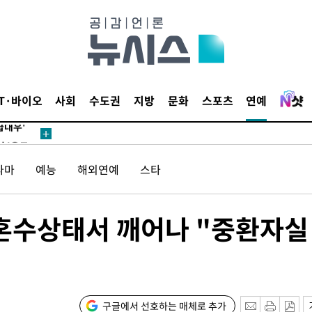
 있어”
 차에 첫
동'
리(종합)
개
IT·바이오
사회
수도권
지방
문화
스포츠
연예
급대우'
설 '온도
사건
라마
예능
해외연예
스타
 " 밝혀
발로 부상
 논의
, 혼수상태서 깨어나 "중환자실
밀정보, 언
 있어”
 차에 첫
구글에서 선호하는 매체로 추가
동'