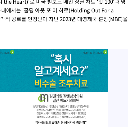
f the Heart)'로 미국 빌보드 메인 싱글 차트 '핫 100'과 영
서는 '홀딩 아웃 포 어 히로(Holding Out For a
 음악적 공로를 인정받아 지난 2023년 대영제국 훈장(MBE)을