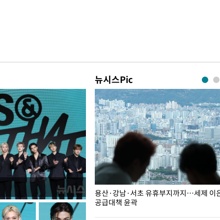
뉴시스Pic
주째 하락, L당 1천800원대
용산·강남·서초 유휴부지까지…세제 이은 
공급대책 윤곽