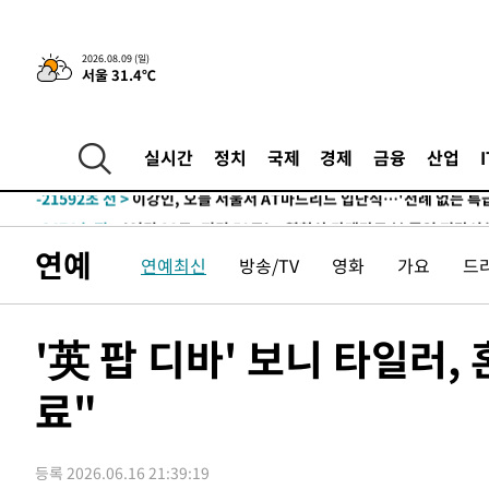
1시간 전 >
“美 이란전 무기 소진…북한과 분쟁시 주한 미군 취약해질 수
-28276초 전 >
[속보]장은수, KLPGA 제주삼다수 역전 우승…데뷔 10년
2026.08.09 (일)
서울 31.4℃
정상
-23641초 전 >
"얼마나 더웠으면"…안동 물길공원서 헤엄친 구렁이 '소
-23568초 전 >
손흥민, 68분 뛰고 2경기 침묵…LAFC, 톨루카에 1-0 승
-22840초 전 >
'2경기 연속 침묵' 손흥민, 톨루카전 68분만 뛰고 슈팅 0
실시간
정치
국제
경제
금융
산업
-21592초 전 >
이강인, 오늘 서울서 AT마드리드 입단식…'전례 없는 특
-8474초 전 >
'여긴 20도, 저긴 50도'…열화상 카메라로 본 폭염 저감시
차'
-7945초 전 >
콜롬비아 신임 우파 대통령 취임 하루만에 차량폭탄 폭발 
연예
연예최신
방송/TV
영화
가요
드
-1539초 전 >
튀르키예 외무장관, "메카 3국 방위협정은 이란이 목표 아냐
20분 전 >
이군이 불법 군시설 건설한 레바논 남부에서 레바논군 3명 폭
1시간 전 >
[속보]美중부 사령관, 이스라엘 긴급방문 다중화된 전선 상황
'英 팝 디바' 보니 타일러
1시간 전 >
美 국방부, 켄달 전 공군장관 보안허가 취소…“에어포스원 기
론 누출”
료"
1시간 전 >
‘축구의 신’ 아르헨티나 축구 선수 메시의 부친 지병 별세
1시간 전 >
“美 이란전 무기 소진…북한과 분쟁시 주한 미군 취약해질 수
-28276초 전 >
[속보]장은수, KLPGA 제주삼다수 역전 우승…데뷔 10년
등록 2026.06.16 21:39:19
정상
-23641초 전 >
"얼마나 더웠으면"…안동 물길공원서 헤엄친 구렁이 '소