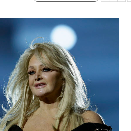
리(종합)
개
급대우'
설 '온도
사건
 " 밝혀
발로 부상
 논의
밀정보, 언
 있어”