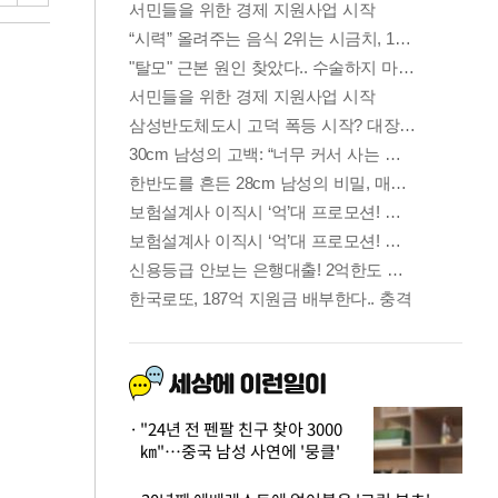
"24년 전 펜팔 친구 찾아 3000
㎞"…중국 남성 사연에 '뭉클'