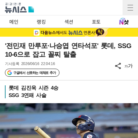
메인
랭킹
섹션
포토
'전민재 만루포·나승엽 연타석포' 롯데, SSG
10-6으로 잡고 꼴찌 탈출
기사등록
2026/06/16 22:04:16
가
가
구글에서 선호하는 매체로 추가
롯데 김진욱 시즌 4승
SSG 3연패 사슬