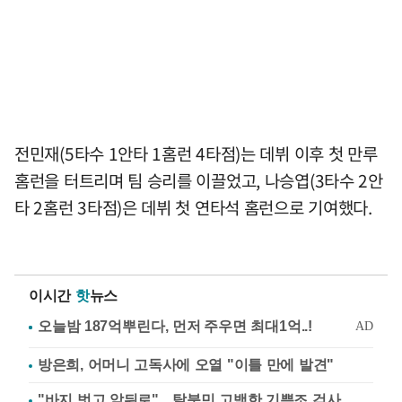
전민재(5타수 1안타 1홈런 4타점)는 데뷔 이후 첫 만루
홈런을 터트리며 팀 승리를 이끌었고, 나승엽(3타수 2안
타 2홈런 3타점)은 데뷔 첫 연타석 홈런으로 기여했다.
이시간
핫
뉴스
방은희, 어머니 고독사에 오열 "이틀 만에 발견"
"바지 벗고 앞뒤로"…탈북민 고백한 기쁨조 검사