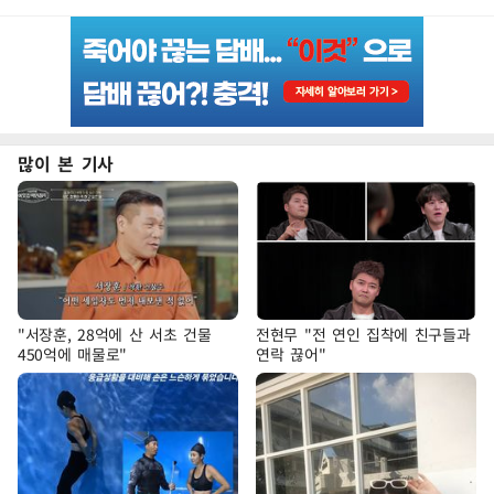
많이 본 기사
"서장훈, 28억에 산 서초 건물
전현무 "전 연인 집착에 친구들과
450억에 매물로"
연락 끊어"