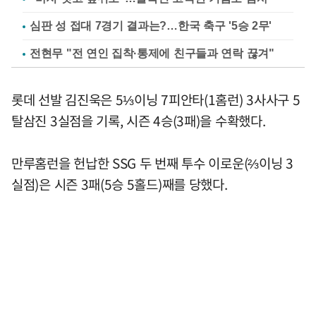
심판 성 접대 7경기 결과는?…한국 축구 '5승 2무'
전현무 "전 연인 집착·통제에 친구들과 연락 끊겨"
롯데 선발 김진욱은 5⅓이닝 7피안타(1홈런) 3사사구 5
탈삼진 3실점을 기록, 시즌 4승(3패)을 수확했다.
만루홈런을 헌납한 SSG 두 번째 투수 이로운(⅔이닝 3
실점)은 시즌 3패(5승 5홀드)째를 당했다.