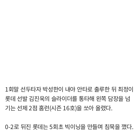
1회말 선두타자 박성한이 내야 안타로 출루한 뒤 최정이
롯데 선발 김진욱의 슬라이더를 통타해 왼쪽 담장을 넘
기는 선제 2점 홈런(시즌 16호)을 쏘아 올렸다.
0-2로 뒤진 롯데는 5회초 빅이닝을 만들며 침묵을 깼다.