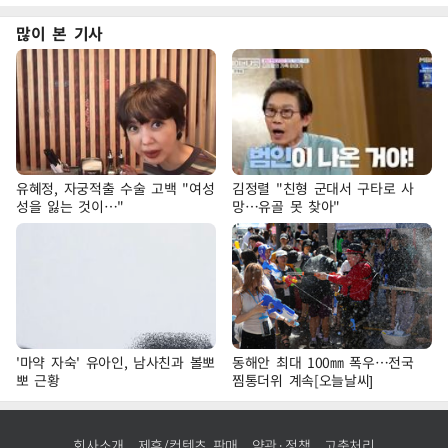
많이 본 기사
유혜정, 자궁적출 수술 고백 "여성
김정렬 "친형 군대서 구타로 사
성을 잃는 것이…"
망…유골 못 찾아"
'마약 자숙' 유아인, 남사친과 볼뽀
동해안 최대 100㎜ 폭우…전국
뽀 근황
찜통더위 계속[오늘날씨]
회사소개
제휴/컨텐츠 판매
약관·정책
고충처리