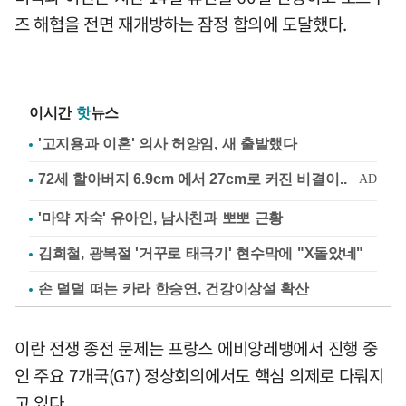
즈 해협을 전면 재개방하는 잠정 합의에 도달했다.
이시간
핫
뉴스
'고지용과 이혼' 의사 허양임, 새 출발했다
'마약 자숙' 유아인, 남사친과 뽀뽀 근황
김희철, 광복절 '거꾸로 태극기' 현수막에 "X돌았네"
손 덜덜 떠는 카라 한승연, 건강이상설 확산
이란 전쟁 종전 문제는 프랑스 에비앙레뱅에서 진행 중
인 주요 7개국(G7) 정상회의에서도 핵심 의제로 다뤄지
고 있다.