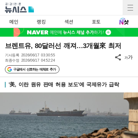
메인
랭킹
섹션
포토
브렌트유, 80달러선 깨져…3개월來 최저
기사등록
2026/06/17 03:30:55
가
가
최종수정
2026/06/17 04:52:24
구글에서 선호하는 매체로 추가
'美, 이란 원유 판매 허용 보도'에 국제유가 급락