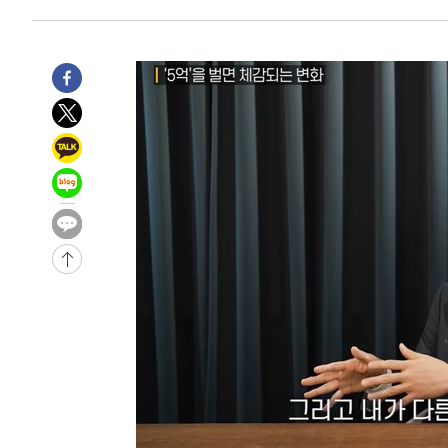
-28154초 전 >
낮 최고 35도 '무더위'…동해안 시간당 30㎜ '강한 비'[
-27424초 전 >
[속보]이강인 "감독님이 원하는 마음 느꼈고, 많은 트로피
틀레티코 이적"
-27206초 전 >
수도권 40도 육박 '펄펄'…동해안 일부 지역엔 호의주의
-26175초 전 >
온열질환 사망자 3명 늘어…누적 환자 3000명 돌파
-20120초 전 >
강릉에 시간당 81.4㎜ 물폭탄…도로 잠기고 담벼락 붕괴
-16227초 전 >
백운산서 80년근 천종산삼 9뿌리 발견…감정가 1.3억원
-13937초 전 >
선재도서 해루질 나섰다 실종 60대, 닷새 만에 숨진 채 발
-11471초 전 >
남자 농구, 나고야 아시안게임서 '홈팀' 일본과 한일전
-10847초 전 >
여수 오동도 해상서 모터보트 전복…1명 사망·1명 실종
-7074초 전 >
극한폭염 한풀 꺾이지만…'낮 최고 35도' 무더위, 열대야 
주 날씨]
-4092초 전 >
축구협회 "압수수색·성접대 논란 사과…쇄신의 기회로 삼
-2609초 전 >
[속보]'압수수색·성접대 논란' 축구협회 "실망과 걱정 안
송"
2시간 전 >
'최고 37도' 폭염 지속…강원동해안 최대 150㎜ 비
4시간 전 >
[속보]뉴욕증시 상승 마감…S&P 0.6% 나스닥 1.3%↑