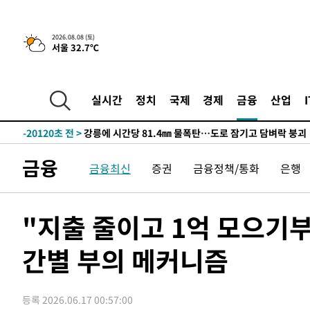
4시간 전 >
[속보]뉴욕증시 상승 마감…S&P 0.6% 나스닥 1.3%↑
2026.08.08 (토)
-28154초 전 >
낮 최고 35도 '무더위'…동해안 시간당 30㎜ '강한 비'[
서울 32.7℃
-27424초 전 >
[속보]이강인 "감독님이 원하는 마음 느꼈고, 많은 트로피
틀레티코 이적"
-27206초 전 >
수도권 40도 육박 '펄펄'…동해안 일부 지역엔 호의주의
-26175초 전 >
온열질환 사망자 3명 늘어…누적 환자 3000명 돌파
실시간
정치
국제
경제
금융
산업
-20120초 전 >
강릉에 시간당 81.4㎜ 물폭탄…도로 잠기고 담벼락 붕괴
-16227초 전 >
백운산서 80년근 천종산삼 9뿌리 발견…감정가 1.3억원
-13937초 전 >
선재도서 해루질 나섰다 실종 60대, 닷새 만에 숨진 채 발
금융
금융최신
증권
금융정책/통화
은행
-11471초 전 >
남자 농구, 나고야 아시안게임서 '홈팀' 일본과 한일전
-10847초 전 >
여수 오동도 해상서 모터보트 전복…1명 사망·1명 실종
-7074초 전 >
극한폭염 한풀 꺾이지만…'낮 최고 35도' 무더위, 열대야 
"지출 줄이고 1억 모으기부
주 날씨]
-4092초 전 >
축구협회 "압수수색·성접대 논란 사과…쇄신의 기회로 삼
간별 부의 메커니즘
-2609초 전 >
[속보]'압수수색·성접대 논란' 축구협회 "실망과 걱정 안
송"
2시간 전 >
'최고 37도' 폭염 지속…강원동해안 최대 150㎜ 비
4시간 전 >
[속보]뉴욕증시 상승 마감…S&P 0.6% 나스닥 1.3%↑
등록 2026.06.17 00:57:00