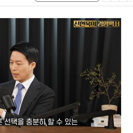
내일날씨]
 원해 아
보
견
계속[다음
겠다"
겨드려 죄