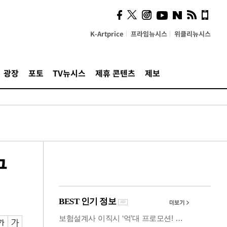
사이 해답 찾았죠"…알을
깨고 나온 '초자아'
K-Artprice
프라임뉴시스
위클리뉴시스
광장
포토
TV뉴시스
제휴 콘텐츠
제보
구