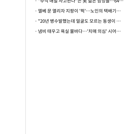
· "주식 매일 사고판다"는 美 젊은 남성들…64%가 "나는 인생의 패배자“
· 엘베 문 열리자 지팡이 '퍽'…노인의 택배기사 폭행 이유
· "20년 병수발했는데 얼굴도 모르는 동생이 유산 절반을"…배다른 형제 상속권 있을까
· 냄비 태우고 욕실 물바다…'치매 의심' 시어머니 검사 권유했다가 '날벼락'