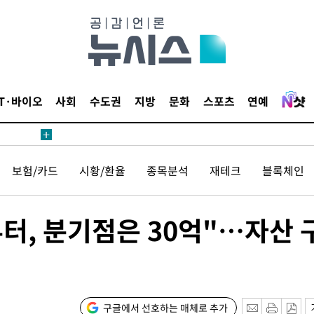
내일날씨]
 원해 아
보
IT·바이오
사회
수도권
지방
문화
스포츠
연예
견
보험/카드
시황/환율
종목분석
재테크
블록체인
계속[다음
터, 분기점은 30억"…자산 
겠다"
겨드려 죄
구글에서 선호하는 매체로 추가