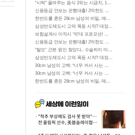
"척추 부상에도 검사 못 받아"…
전 올림픽 선수, 美봅슬레이협회
상대 소송