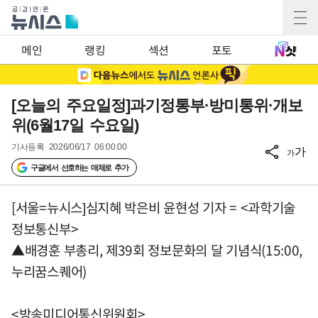
메인
랭킹
섹션
포토
[오늘의 주요일정]과기정통부·방미통위·개보
위(6월17일 수요일)
기사등록
2026/06/17 06:00:00
가
가
구글에서 선호하는 매체로 추가
[서울=뉴시스]심지혜 박은비 윤현성 기자 = <과학기술
정보통신부>
▲배경훈 부총리, 제39회 정보문화의 달 기념식(15:00,
누리꿈스퀘어)
<방송미디어통신위원회>