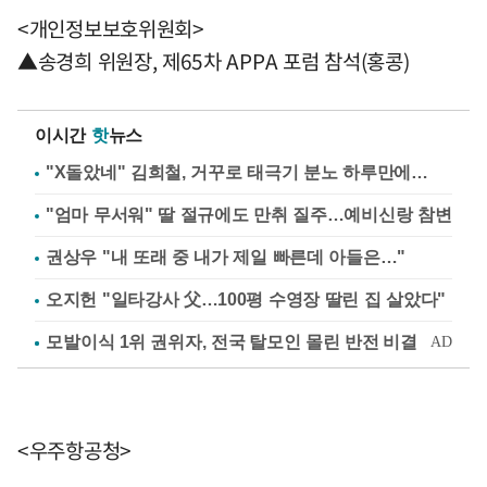
<개인정보보호위원회>
▲송경희 위원장, 제65차 APPA 포럼 참석(홍콩)
이시간
핫
뉴스
"X돌았네" 김희철, 거꾸로 태극기 분노 하루만에…
"엄마 무서워" 딸 절규에도 만취 질주…예비신랑 참변
권상우 "내 또래 중 내가 제일 빠른데 아들은…"
오지헌 "일타강사 父…100평 수영장 딸린 집 살았다"
<우주항공청>