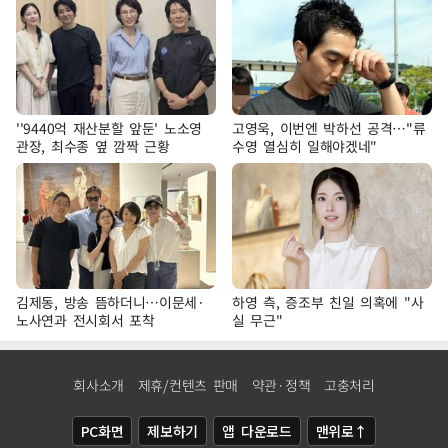
''9440억 재산분할 앞둔' 노소영
고영욱, 이번엔 박하선 공격…"류
관장, 최수종 옆 깜짝 근황
수영 열심히 일해야겠네"
김제동, 방송 뜸하더니…이문세·
하영 측, 증조부 친일 의혹에 "사
노사연과 전시회서 포착
실 무근"
회사소개
제휴/컨텐츠 판매
약관·정책
고충처리
PC화면
제보하기
앱 다운로드
맨위로↑