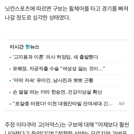
닛칸스포츠에 따르면 구보는 휠체어를 타고 경기를 빠져
나갈 정도로 심각한 상태였다.
이시간
핫
뉴스
'고지용과 이혼' 의사 허양임, 새 출발했다
유혜정, 자궁적출 수술 "여성성 잃는 것이…"
'마약 자숙' 유아인, 남사친과 뽀뽀 근황
손 덜덜 떠는 카라 한승연, 건강이상설 확산
주장 이타쿠라 고(아약스)는 구보에 대해 "어제보다 훨씬
나아졌다고 들었다"며 "정확한 상태는 모르지만 가벼운