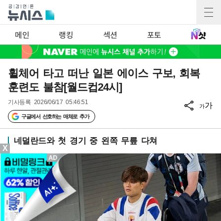
메인
랭킹
섹션
포토
휠체어 타고 떠난 일본 에이스 구보, 회복
훈련도 불참[월드컵24시]
기사등록
2026/06/17 05:46:51
가
가
구글에서 선호하는 매체로 추가
네덜란드와 첫 경기 중 왼쪽 무릎 다쳐
X