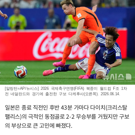
[알링턴=AP/뉴시스] 2026 국제축구연맹(FIFA) 북중미 월드컵 F조 1차
전 네덜란드와 경기에 출전한 구보 다케후사(오른쪽). 2026.06.14.
일본은 종료 직전인 후반 43분 가마다 다이치(크리스탈
팰리스)의 극적인 동점골로 2-2 무승부를 거뒀지만 구보
의 부상으로 큰 고민에 빠졌다.