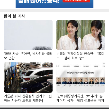
많이 본 기사
'마약 자숙' 유아인, 남사친과 볼뽀
손떨림 건강이상설 한승연…"목디
뽀 근황
스크 심해 치료 중"
기름값 뛰자 친환경차 인기↑…변
[단독]대통령기록관, '尹 추가' 홈
하는 자동차 트렌드[세쓸통]
페이지 공개…계엄 선포문은 빠져