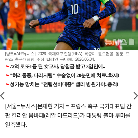
[낭트=AP/뉴시스] 2026 국제축구연맹(FIFA) 북중미 월드컵을 앞둔 프
랑스 축구대표팀 주장 킬리안 음바페. 2026.06.04.
[서울=뉴시스]문채현 기자 = 프랑스 축구 국가대표팀 간
판 킬리안 음바페(레알 마드리드)가 대통령 출마 루머를
일축했다.