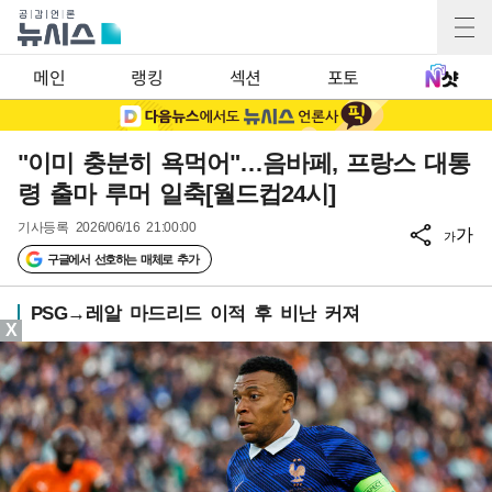
메인
랭킹
섹션
포토
"이미 충분히 욕먹어"…음바페, 프랑스 대통
령 출마 루머 일축[월드컵24시]
기사등록
2026/06/16 21:00:00
가
가
구글에서 선호하는 매체로 추가
PSG→레알 마드리드 이적 후 비난 커져
X