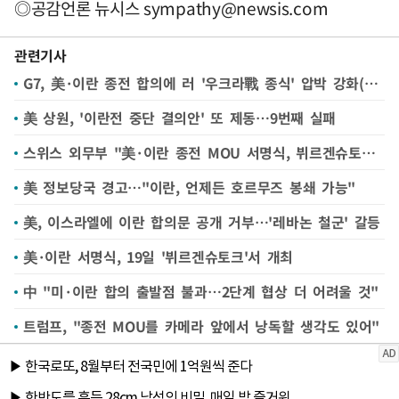
◎공감언론 뉴시스
sympathy@newsis.com
관련기사
G7, 美·이란 종전 합의에 러 '우크라戰 종식' 압박 강화(종합)
美 상원, '이란전 중단 결의안' 또 제동…9번째 실패
스위스 외무부 "美·이란 종전 MOU 서명식, 뷔르겐슈토크서 거행"(종합)
美 정보당국 경고…"이란, 언제든 호르무즈 봉쇄 가능"
美, 이스라엘에 이란 합의문 공개 거부…'레바논 철군' 갈등
美·이란 서명식, 19일 '뷔르겐슈토크'서 개최
中 "미·이란 합의 출발점 불과…2단계 협상 더 어려울 것"
트럼프, "종전 MOU를 카메라 앞에서 낭독할 생각도 있어"