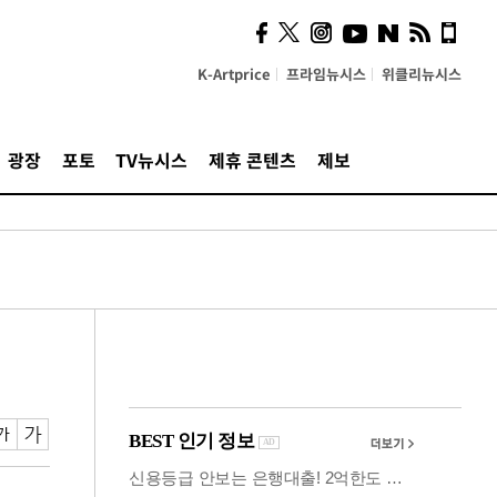
시, 스마트폰 액세서리에
NFC 더했다
K-Artprice
프라임뉴시스
위클리뉴시스
광장
포토
TV뉴시스
제휴 콘텐츠
제보