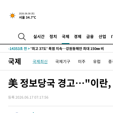
-7499초 전 >
[속보]뉴욕증시 상승 마감…S&P 0.6% 나스닥 1.3%↑
2026.08.08 (토)
서울 34.7℃
-30197초 전 >
극한폭염 한풀 꺾이지만…'낮 최고 35도' 무더위, 열대야
주 날씨]
-27215초 전 >
축구협회 "압수수색·성접대 논란 사과…쇄신의 기회로 
-25732초 전 >
[속보]'압수수색·성접대 논란' 축구협회 "실망과 걱정 
실시간
정치
국제
경제
금융
산업
송"
-14353초 전 >
'최고 37도' 폭염 지속…강원동해안 최대 150㎜ 비
-7479초 전 >
[속보]뉴욕증시 상승 마감…S&P 0.6% 나스닥 1.3%↑
-30217초 전 >
극한폭염 한풀 꺾이지만…'낮 최고 35도' 무더위, 열대야
국제
국제최신
국제기구
미주
유럽
중
주 날씨]
-27235초 전 >
축구협회 "압수수색·성접대 논란 사과…쇄신의 기회로 
-25752초 전 >
[속보]'압수수색·성접대 논란' 축구협회 "실망과 걱정 
송"
-14373초 전 >
'최고 37도' 폭염 지속…강원동해안 최대 150㎜ 비
美 정보당국 경고…"이란,
-7499초 전 >
[속보]뉴욕증시 상승 마감…S&P 0.6% 나스닥 1.3%↑
등록 2026.06.17 07:17:56