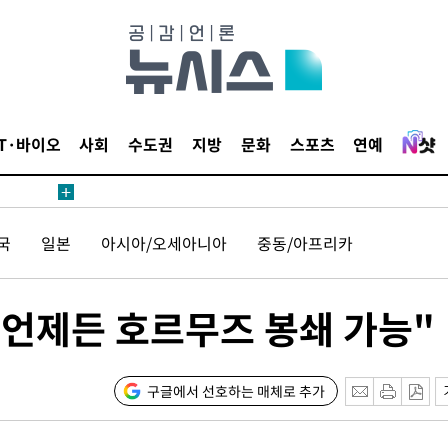
 계속[다음
삼겠다"
안겨드려 죄
IT·바이오
사회
수도권
지방
문화
스포츠
연예
 계속[다음
국
일본
아시아/오세아니아
중동/아프리카
삼겠다"
안겨드려 죄
 언제든 호르무즈 봉쇄 가능"
구글에서 선호하는 매체로 추가