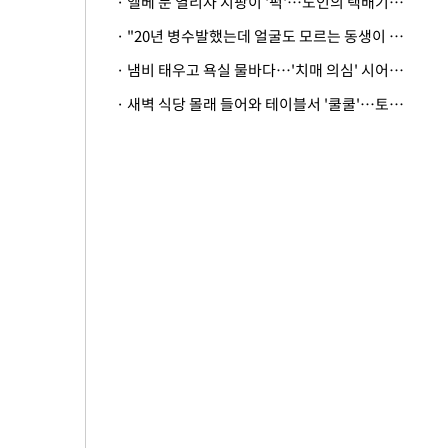
· 엘베 문 열리자 지팡이 '퍽'…노인의 택배기사 폭행 이유
· "20년 병수발했는데 얼굴도 모르는 동생이 유산 절반을"…배다른 형제 상속권 있을까
· 냄비 태우고 욕실 물바다…'치매 의심' 시어머니 검사 권유했다가 '날벼락'
· 새벽 식당 몰래 들어와 테이블서 '쿨쿨'…토사물 남기고 사라진 남성