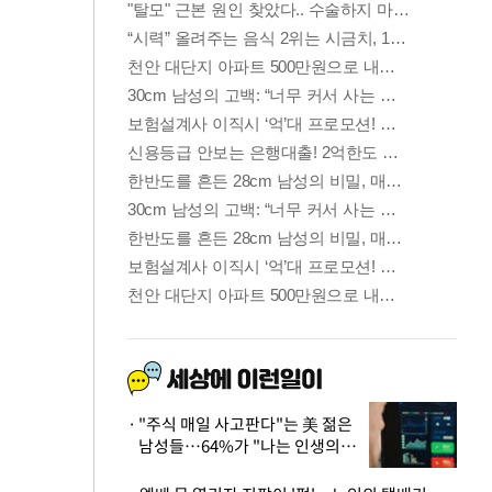
"주식 매일 사고판다"는 美 젊은
남성들…64%가 "나는 인생의
패배자“