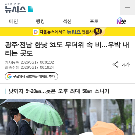
메인
랭킹
섹션
포토
광주·전남 한낮 31도 무더위 속 비…우박 내
리는 곳도
기사등록
2026/06/17 06:01:02
가
가
최종수정
2026/06/17 06:18:24
구글에서 선호하는 매체로 추가
낮까지 5~20㎜…늦은 오후 최대 50㎜ 소나기