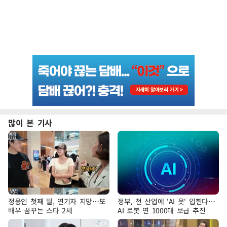
많이 본 기사
정웅인 첫째 딸, 연기자 지망…또
정부, 전 산업에 'AI 옷' 입힌다…
배우 꿈꾸는 스타 2세
AI 로봇 연 1000대 보급 추진