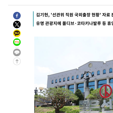
-29366초 전 >
[속보]종합특검, '관저이전 봐주기 감사' 유병호 구속기소
-25966초 전 >
민주 콩고 에볼라환자 4천명 돌파, 4053명 발생 1850명
김기현, '선관위 직원 국외출장 현황' 자료
-25216초 전 >
[속보]'300억원대 사기 혐의' 차가원 대표 구속 송치
유명 관광지에 몰디브·코타키나발루 등 휴
-24410초 전 >
"미 전국적 살모네라 식중독 원인은 멕시코산 할라피뇨"--
-22923초 전 >
[속보]경찰·노동부, HL만도 평택사업장 끼임 사망 관련
-22804초 전 >
[속보]합수본, '투표율 허위 입력' 중앙·서울·경기도 선관
압수수색
-22559초 전 >
[속보]원·달러 환율, 오전 9시 1423.8원
-22355초 전 >
[속보]삼성전자·SK하이닉스 동반 강보합…1%대 상승 
-22341초 전 >
[속보]코스닥, 5.95포인트(0.74%) 상승한 807.62개장
-22309초 전 >
[속보]코스피, 6300선 재탈환…1.09% 오른 6365.07 
-19474초 전 >
시리아 다마스쿠스 교외에서 미니버스 폭발.. 14명 부상, 
태
-18772초 전 >
입추에도 극한더위…서울 낮 39도 '폭염중대경보'
-13736초 전 >
이란, 호르무즈서 "적국 목표물들"과 대치로 남부 케슘섬
례 큰 폭발음
-12451초 전 >
[속보]美, 폴리실리콘 수입 규제…파생제품 15% 관세, 1
발효
-10602초 전 >
[속보]트럼프, 美 원정출산 금지 행정명령 서명
-8302초 전 >
[속보] 뉴욕증시, 일제 하락 마감…나스닥 0.06%↓