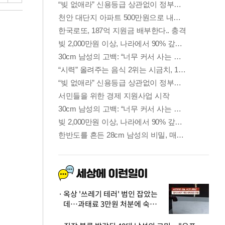
옥상 '쓰레기 테러' 범인 잡았는
데…과태료 3만원 처분에 숙박업
주 허탈