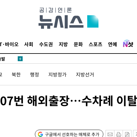
 사망
 CDC
 압수수색
위 등 9곳
IT·바이오
사회
수도권
지방
문화
스포츠
연예
출발
교
북한
행정
지방정가
지방선거
개장
3명은 중
 107번 해외출장…수차례 이
에서 두차
20일 후
구글에서 선호하는 매체로 추가