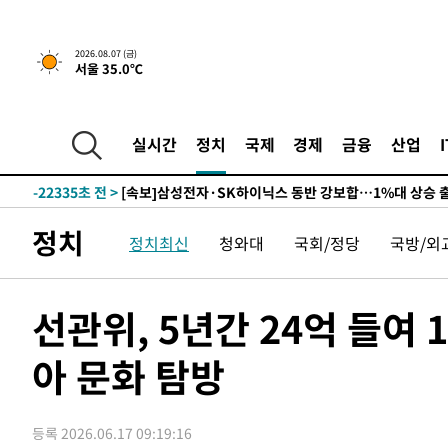
-25946초 전 >
민주 콩고 에볼라환자 4천명 돌파, 4053명 발생 1850명
-25196초 전 >
[속보]'300억원대 사기 혐의' 차가원 대표 구속 송치
2026.08.07 (금)
서울 35.0℃
-24390초 전 >
"미 전국적 살모네라 식중독 원인은 멕시코산 할라피뇨"--
-22903초 전 >
[속보]경찰·노동부, HL만도 평택사업장 끼임 사망 관련
-22784초 전 >
[속보]합수본, '투표율 허위 입력' 중앙·서울·경기도 선관
실시간
정치
국제
경제
금융
산업
압수수색
-22539초 전 >
[속보]원·달러 환율, 오전 9시 1423.8원
-22335초 전 >
[속보]삼성전자·SK하이닉스 동반 강보합…1%대 상승 
-22321초 전 >
[속보]코스닥, 5.95포인트(0.74%) 상승한 807.62개장
정치
정치최신
청와대
국회/정당
국방/외
-22289초 전 >
[속보]코스피, 6300선 재탈환…1.09% 오른 6365.07 
-19454초 전 >
시리아 다마스쿠스 교외에서 미니버스 폭발.. 14명 부상, 
태
-18752초 전 >
입추에도 극한더위…서울 낮 39도 '폭염중대경보'
선관위, 5년간 24억 들여
-13716초 전 >
이란, 호르무즈서 "적국 목표물들"과 대치로 남부 케슘섬
례 큰 폭발음
아 문화 탐방
-12431초 전 >
[속보]美, 폴리실리콘 수입 규제…파생제품 15% 관세, 1
발효
-10582초 전 >
[속보]트럼프, 美 원정출산 금지 행정명령 서명
-8282초 전 >
[속보] 뉴욕증시, 일제 하락 마감…나스닥 0.06%↓
등록 2026.06.17 09:19:16
-29500초 전 >
[속보]'채상병 순직 책임' 임성근, 항소심도 징역 3년