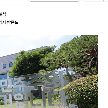
 사망
 분석
양지 방문도
 CDC
 압수수색
위 등 9곳
출발
개장
3명은 중
에서 두차
20일 후