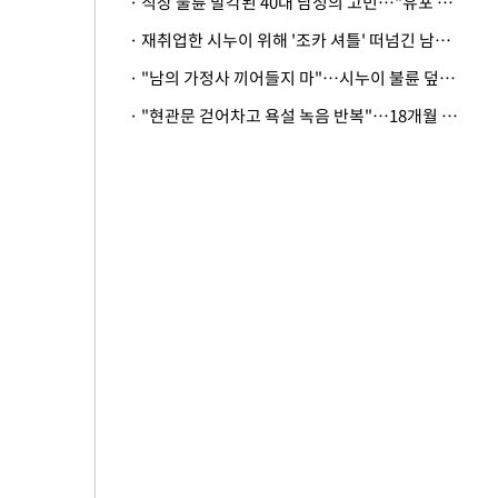
· 직장 불륜 발각된 40대 남성의 고민…"유포 동료 명예훼손·협박죄 고소 가능할까"
· 재취업한 시누이 위해 '조카 셔틀' 떠넘긴 남편…아내 "난 못한다"
· "남의 가정사 끼어들지 마"…시누이 불륜 덮으려는 남편에 억울한 아내
· "현관문 걷어차고 욕설 녹음 반복"…18개월 아기 키우는 집 뒤흔든 '앞집의 비극'