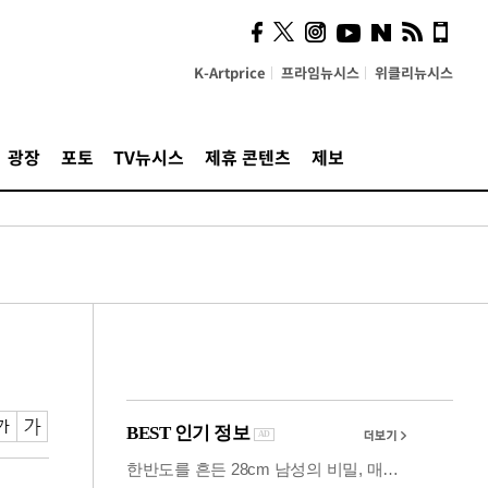
시, 스마트폰 액세서리에
NFC 더했다
K-Artprice
프라임뉴시스
위클리뉴시스
광장
포토
TV뉴시스
제휴 콘텐츠
제보