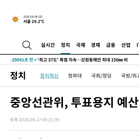
2026.08.08 (토)
서울 29.2℃
실시간
정치
국제
경제
금융
산업
-22187초 전 >
[속보]뉴욕증시 상승 마감…S&P 0.6% 나스닥 1.3%↑
-29041초 전 >
'최고 37도' 폭염 지속…강원동해안 최대 150㎜ 비
-22167초 전 >
[속보]뉴욕증시 상승 마감…S&P 0.6% 나스닥 1.3%↑
정치
정치최신
청와대
국회/정당
국방/외
-29061초 전 >
'최고 37도' 폭염 지속…강원동해안 최대 150㎜ 비
-22187초 전 >
[속보]뉴욕증시 상승 마감…S&P 0.6% 나스닥 1.3%↑
중앙선관위, 투표용지 예산 
등록 2026.06.17 09:21:35