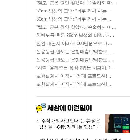
"주식 매일 사고판다"는 美 젊은
남성들…64%가 "나는 인생의
패배자“