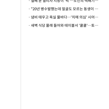
· 엘베 문 열리자 지팡이 '퍽'…노인의 택배기사 폭행 이유
· "20년 병수발했는데 얼굴도 모르는 동생이 유산 절반을"…배다른 형제 상속권 있을까
· 냄비 태우고 욕실 물바다…'치매 의심' 시어머니 검사 권유했다가 '날벼락'
· 새벽 식당 몰래 들어와 테이블서 '쿨쿨'…토사물 남기고 사라진 남성