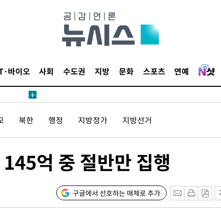
IT·바이오
사회
수도권
지방
문화
스포츠
연예
교
북한
행정
지방정가
지방선거
145억 중 절반만 집행
구글에서 선호하는 매체로 추가